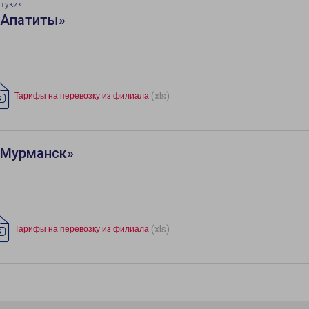
туки»
«Апатиты»
(xls)
Тарифы на перевозку из филиала
«Мурманск»
(xls)
Тарифы на перевозку из филиала