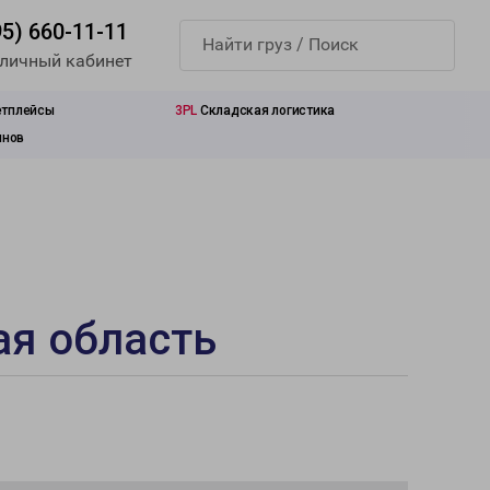
95) 660-11-11
 личный кабинет
етплейсы
3PL
Складская логистика
инов
ая область