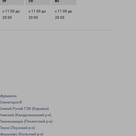
с 11:00 до
с 11:00 до
с 11:00 до
20:00
20:00
20:00
Мурманск
Оленегорск-8
Олений Ручей ГОК (Кировск)
Нивский (Кандалакшский р-н)
Лиинахамари (Печенгский р-н)
Лоухи (Лоухский р-н)
Мишуково (Кольский р-н)