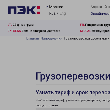
Москва
Адреса
О н
Rus /
Eng
Онлайн-се
LTL
Сборные грузы
FTL
Генеральные гру
EXPRESS
Авиа- и экспресс-доставка
GLOBAL
Международн
Главная
Направления
Грузоперевозки Ессентуки 
Грузоперевозки
Узнать тариф и срок перево
Чтобы узнать тариф, укажите город отправки, город 
Город отправки