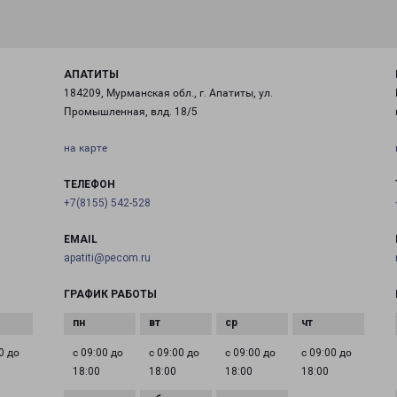
АПАТИТЫ
184209, Мурманская обл., г. Апатиты, ул.
Промышленная, влд. 18/5
на карте
ТЕЛЕФОН
+7(8155) 542-528
EMAIL
apatiti@pecom.ru
ГРАФИК РАБОТЫ
0 до
с 09:00 до
с 09:00 до
с 09:00 до
с 09:00 до
18:00
18:00
18:00
18:00