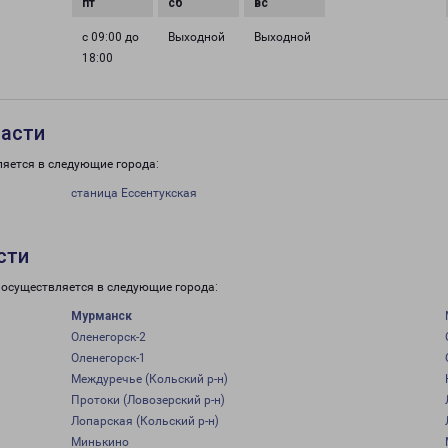
с 09:00 до
Выходной
Выходной
18:00
ласти
ляется в следующие города:
станица Ессентукская
сти
 осуществляется в следующие города:
Мурманск
Оленегорск-2
Оленегорск-1
Междуречье (Кольский р-н)
Протоки (Ловозерский р-н)
Лопарская (Кольский р-н)
Минькино