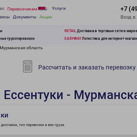
+7 (4
ас
Услуги
Перевозчикам
Вход в
рвисы
Документы
Акции
зы
RETAIL
Доставка в торговые сети и марк
ые грузоперевозки
EASYWAY
Логистика для интернет-магаз
- Мурманская область
Рассчитать и заказать перевозку
 Ессентуки - Мурманск
зки
доставки, тип перевозки и вес груза.