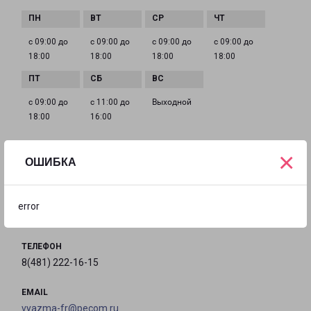
с 09:00 до
с 09:00 до
с 09:00 до
с 09:00 до
18:00
18:00
18:00
18:00
с 09:00 до
с 11:00 до
Выходной
18:00
16:00
×
ОШИБКА
САФОНОВО ГАГАРИНА 10
город Сафоново, улица Гагарина, 10
error
на карте
ТЕЛЕФОН
8(481) 222-16-15
EMAIL
vyazma-fr@pecom.ru