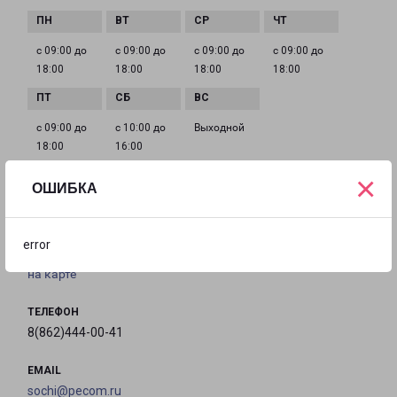
с 09:00 до
с 09:00 до
с 09:00 до
с 09:00 до
18:00
18:00
18:00
18:00
с 09:00 до
с 10:00 до
Выходной
18:00
16:00
×
ОШИБКА
СОЧИ ЧЕКМЕНЕВА 20
город Сочи, улица Чекменева, 20
error
на карте
ТЕЛЕФОН
8(862)444-00-41
EMAIL
sochi@pecom.ru