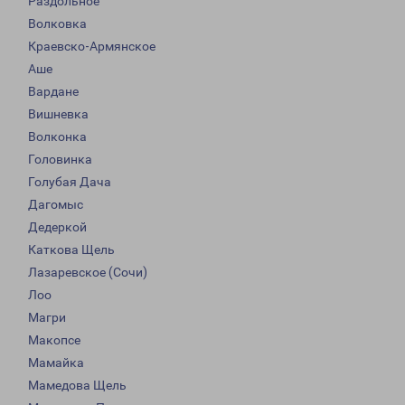
Раздольное
Волковка
Краевско-Армянское
Аше
Вардане
Вишневка
Волконка
Головинка
Голубая Дача
Дагомыс
Дедеркой
Каткова Щель
Лазаревское (Сочи)
Лоо
Магри
Макопсе
Мамайка
Мамедова Щель