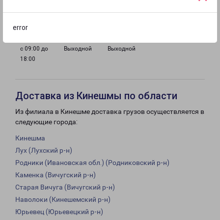
с 09:00 до
с 09:00 до
с 09:00 до
с 09:00 до
18:00
18:00
18:00
18:00
error
с 09:00 до
Выходной
Выходной
18:00
Доставка из Кинешмы по области
Из филиала в Кинешме доставка грузов осуществляется в
следующие города:
Кинешма
Лух (Лухский р-н)
Родники (Ивановская обл.) (Родниковский р-н)
Каменка (Вичугский р-н)
Старая Вичуга (Вичугский р-н)
Наволоки (Кинешемский р-н)
Юрьевец (Юрьевецкий р-н)