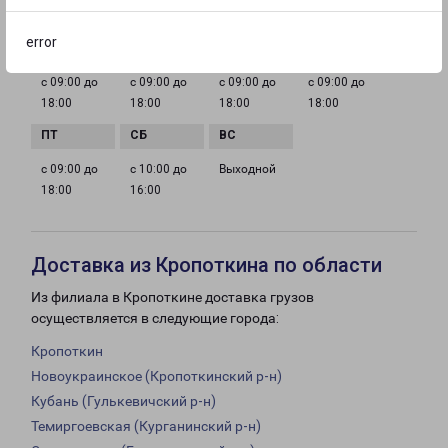
ГРАФИК РАБОТЫ
error
с 09:00 до
с 09:00 до
с 09:00 до
с 09:00 до
18:00
18:00
18:00
18:00
с 09:00 до
с 10:00 до
Выходной
18:00
16:00
Доставка из Кропоткина по области
Из филиала в Кропоткине доставка грузов
осуществляется в следующие города:
Кропоткин
Новоукраинское (Кропоткинский р-н)
Кубань (Гулькевичский р-н)
Темиргоевская (Курганинский р-н)