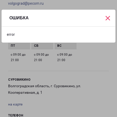
volgograd@pecom.ru
×
ГРАФИК РАБОТЫ
ОШИБКА
с 09:00 до
с 09:00 до
с 09:00 до
с 09:00 до
error
21:00
21:00
21:00
21:00
с 09:00 до
с 09:00 до
с 09:00 до
21:00
21:00
21:00
СУРОВИКИНО
Волгоградская область, г. Суровикино, ул.
Кооперативная, д. 1
на карте
ТЕЛЕФОН