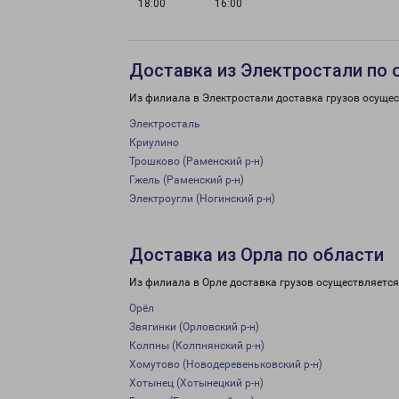
18:00
16:00
Доставка из Электростали по 
Из филиала в Электростали доставка грузов осущес
Электросталь
Криулино
Трошково (Раменский р-н)
Гжель (Раменский р-н)
Электроугли (Ногинский р-н)
Доставка из Орла по области
Из филиала в Орле доставка грузов осуществляется
Орёл
Звягинки (Орловский р-н)
Колпны (Колпнянский р-н)
Хомутово (Новодеревеньковский р-н)
Хотынец (Хотынецкий р-н)