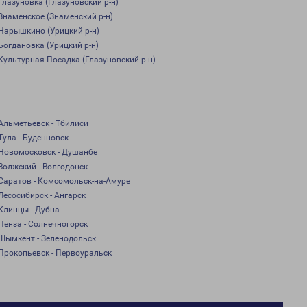
Глазуновка (Глазуновский р-н)
Знаменское (Знаменский р-н)
Нарышкино (Урицкий р-н)
Богдановка (Урицкий р-н)
Культурная Посадка (Глазуновский р-н)
Альметьевск - Тбилиси
Тула - Буденновск
Новомосковск - Душанбе
Волжский - Волгодонск
Саратов - Комсомольск-на-Амуре
Лесосибирск - Ангарск
Клинцы - Дубна
Пенза - Солнечногорск
Шымкент - Зеленодольск
Прокопьевск - Первоуральск