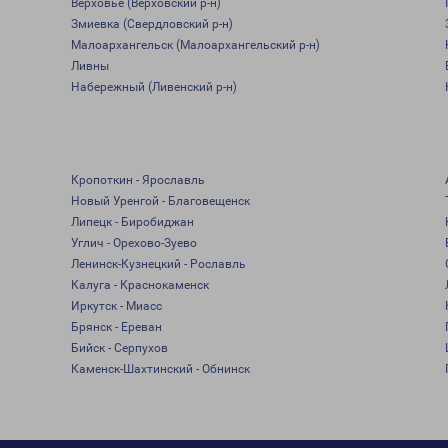
Верховье (Верховский р-н)
Змиевка (Свердловский р-н)
Малоархангельск (Малоархангельский р-н)
Ливны
Набережный (Ливенский р-н)
Кропоткин - Ярославль
Новый Уренгой - Благовещенск
Липецк - Биробиджан
Углич - Орехово-Зуево
Ленинск-Кузнецкий - Рославль
Калуга - Краснокаменск
Иркутск - Миасс
Брянск - Ереван
Бийск - Серпухов
Каменск-Шахтинский - Обнинск