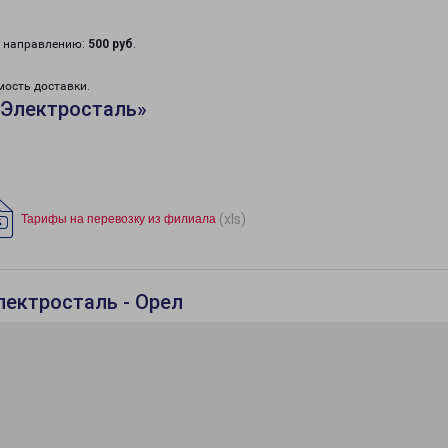
у направлению:
500 руб
.
мость доставки.
«Электросталь»
(xls)
Тарифы на перевозку из филиала
лектросталь - Орел