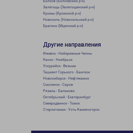
Болхов (Болховский р-н)
Залегощь (Залегощенский р-н)
Кромы (Кромской р-н)
Новосиль (Новосильский р-н)
Брагино (Мценский р-н)
Другие направления
Ижевск - Набережные Челны
Канск - Ноябрьск
Уссурийск - Вязьма
Ташкент Горького - Бангкок
Новосибирск - Нефтекамск
Смоленск - Саров
Рязань - Балаково
Октябрьский - Екатеринбург
Северодвинск - Томск
Стерлитамак - Усть-Каменогорск