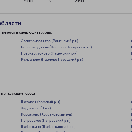
20:00
20:00
20:00
области
твляется в следующие города:
Электроизолятор (Раменский р-н)
Большие Дворы (Павлово-Посадский р-н)
Новохаритоново (Раменский р-н)
Рахманово (Павлово-Посадский р-н)
 в следующие города:
Шахово (Кромский р-н)
Хардиково (Орел)
Корсаково (Корсаковский р-н)
Покровское (Покровский р-н)
Шаблыкино (Шаблыкинский р-н)