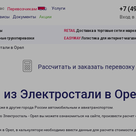
+7 (4
ас
Услуги
Перевозчикам
Вход в
рвисы
Документы
Акции
зы
RETAIL
Доставка в торговые сети и марк
ые грузоперевозки
EASYWAY
Логистика для интернет-магаз
тали в Орел
Рассчитать и заказать перевозку
 из Электростали в Ор
акже в другие города России автомобильным и авиатранспортом.
 Электросталь - Орел вы можете ознакомиться на сайте, произвести расче
я в Орел, в калькуляторе необходимо ввести данные для расчета стоимости 