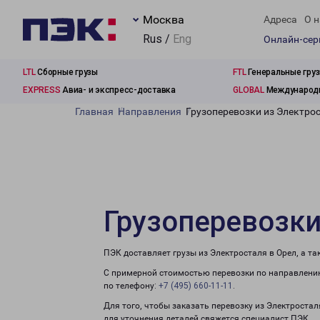
Москва
Адреса
О н
Rus /
Eng
Онлайн-се
LTL
Сборные грузы
FTL
Генеральные гру
EXPRESS
Авиа- и экспресс-доставка
GLOBAL
Международн
Главная
Направления
Грузоперевозки из Электрос
Грузоперевозки
ПЭК доставляет грузы из Электросталя в Орел, а т
С примерной стоимостью перевозки по направлению
по телефону:
+7 (495) 660-11-11
.
Для того, чтобы заказать перевозку из Электростал
для уточнения деталей свяжется специалист ПЭК.