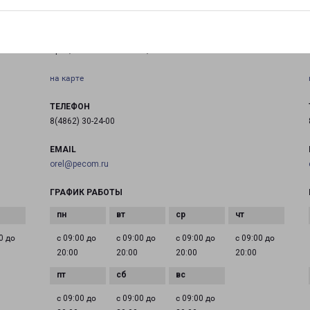
ОРЕЛ МОСКОВСКОЕ ШОССЕ 137А
Орёл, шоссе Московское, 137
на карте
ТЕЛЕФОН
8(4862) 30-24-00
EMAIL
orel@pecom.ru
ГРАФИК РАБОТЫ
0 до
с 09:00 до
с 09:00 до
с 09:00 до
с 09:00 до
20:00
20:00
20:00
20:00
с 09:00 до
с 09:00 до
с 09:00 до