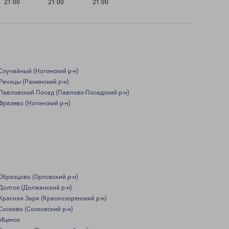
21:00
21:00
21:00
Случайный (Ногинский р-н)
Речицы (Раменский р-н)
Павловский Посад (Павлово-Посадский р-н)
Фрязево (Ногинский р-н)
Образцово (Орловский р-н)
Долгое (Должанский р-н)
Красная Заря (Краснозоренский р-н)
Сосково (Сосковский р-н)
Мценск