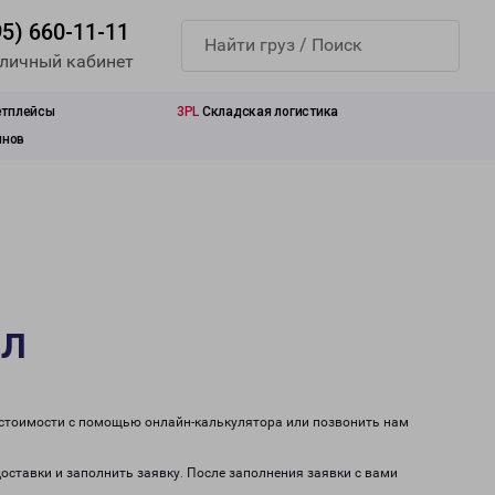
95) 660-11-11
 личный кабинет
етплейсы
3PL
Складская логистика
инов
ел
т стоимости с помощью онлайн-калькулятора или позвонить нам
доставки и заполнить заявку. После заполнения заявки с вами