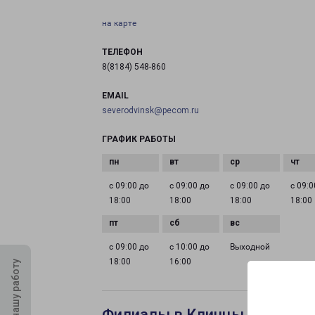
на карте
ТЕЛЕФОН
8(8184) 548-860
EMAIL
severodvinsk@pecom.ru
ГРАФИК РАБОТЫ
с 09:00 до
с 09:00 до
с 09:00 до
с 09:0
18:00
18:00
18:00
18:00
с 09:00 до
с 10:00 до
Выходной
18:00
16:00
Оцените нашу работу
Филиалы в Клинцы