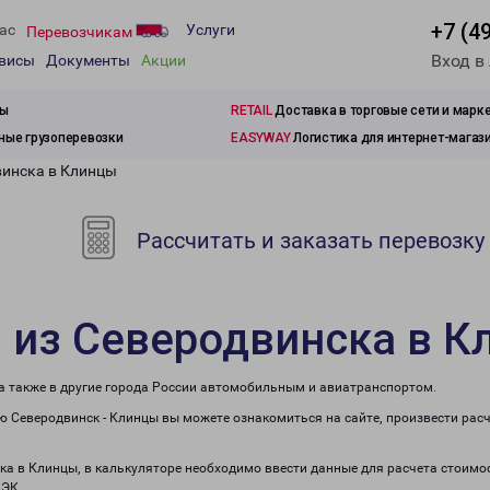
+7 (4
ас
Услуги
Перевозчикам
Вход в
рвисы
Документы
Акции
зы
RETAIL
Доставка в торговые сети и марк
ые грузоперевозки
EASYWAY
Логистика для интернет-магаз
винска в Клинцы
Рассчитать и заказать перевозку
 из Северодвинска в 
 а также в другие города России автомобильным и авиатранспортом.
 Северодвинск - Клинцы вы можете ознакомиться на сайте, произвести рас
ска в Клинцы, в калькуляторе необходимо ввести данные для расчета стоимос
ПЭК.