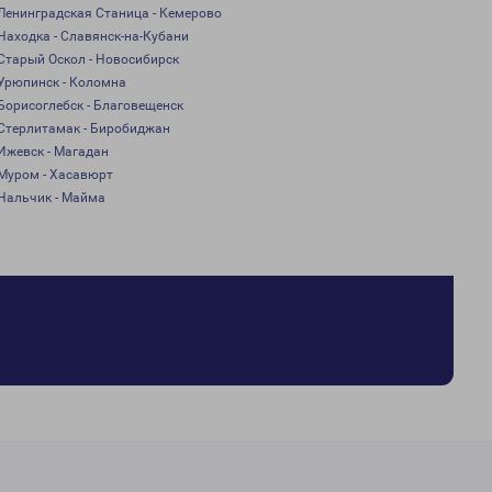
Ленинградская Станица - Кемерово
Находка - Славянск-на-Кубани
Старый Оскол - Новосибирск
Урюпинск - Коломна
Борисоглебск - Благовещенск
Стерлитамак - Биробиджан
Ижевск - Магадан
Муром - Хасавюрт
Нальчик - Майма