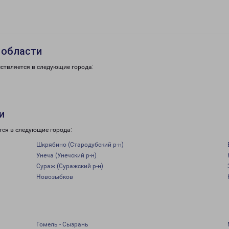
 области
ствляется в следующие города:
и
тся в следующие города:
Шкрябино (Стародубский р-н)
Унеча (Унечский р-н)
Сураж (Суражский р-н)
Новозыбков
Гомель - Сызрань