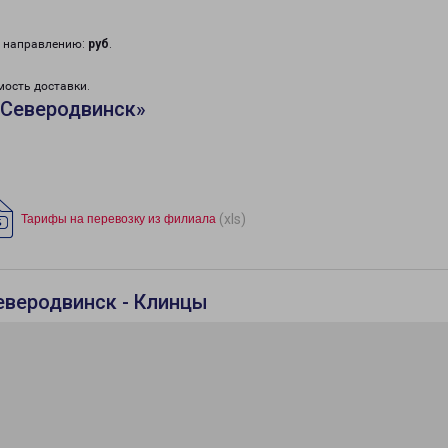
у направлению:
руб
.
мость доставки.
«Северодвинск»
(xls)
Тарифы на перевозку из филиала
еверодвинск - Клинцы