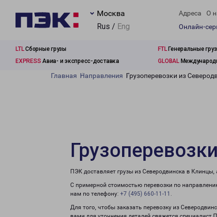
Москва
Адреса
О н
Rus /
Eng
Онлайн-се
LTL
Сборные грузы
FTL
Генеральные гру
EXPRESS
Авиа- и экспресс-доставка
GLOBAL
Международн
Главная
Направления
Грузоперевозки из Северод
Грузоперевозки
ПЭК доставляет грузы из Северодвинска в Клинцы,
С примерной стоимостью перевозки по направлению
нам по телефону:
+7 (495) 660-11-11
.
Для того, чтобы заказать перевозку из Северодвин
вами для уточнения деталей свяжется специалист 