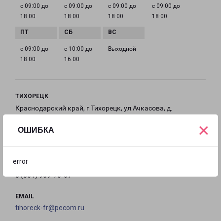
с 09:00 до
с 09:00 до
с 09:00 до
с 09:00 до
18:00
18:00
18:00
18:00
с 09:00 до
с 10:00 до
Выходной
18:00
16:00
ТИХОРЕЦК
Краснодарский край, г.Тихорецк, ул.Ачкасова, д.
92/10
×
ОШИБКА
на карте
error
ТЕЛЕФОН
8 (861) 969-70-07
EMAIL
tihoreck-fr@pecom.ru