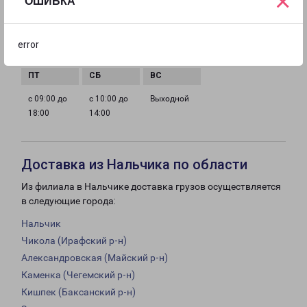
×
ОШИБКА
с 09:00 до
с 09:00 до
с 09:00 до
с 09:00 до
error
18:00
18:00
18:00
18:00
с 09:00 до
с 10:00 до
Выходной
18:00
14:00
Доставка из Нальчика по области
Из филиала в Нальчике доставка грузов осуществляется
в следующие города:
Нальчик
Чикола (Ирафский р-н)
Александровская (Майский р-н)
Каменка (Чегемский р-н)
Кишпек (Баксанский р-н)