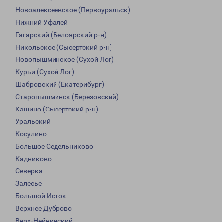
Новоалексеевское (Первоуральск)
Нижний Уфалей
Гагарский (Белоярский р-н)
Никольское (Сысертский р-н)
Новопышминское (Сухой Лог)
Курьи (Сухой Лог)
Шабровский (Екатерибург)
Старопышминск (Березовский)
Кашино (Сысертский р-н)
Уральский
Косулино
Большое Седельниково
Кадниково
Северка
Залесье
Большой Исток
Верхнее Дуброво
Верх-Нейвинский