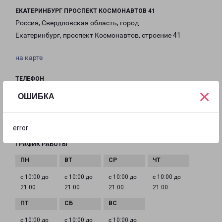
ЕКАТЕРИНБУРГ ПРОСПЕКТ КОСМОНАВТОВ 41
Россия, Свердловская область, город
Екатеринбург, проспект Космонавтов, строение 41
на карте
ТЕЛЕФОН
×
8(343) 317-93-20, 8(343) 386-19-81
ОШИБКА
EMAIL
ekaburg@pecom.ru
error
ГРАФИК РАБОТЫ
с 10:00 до
с 10:00 до
с 10:00 до
с 10:00 до
21:00
21:00
21:00
21:00
с 10:00 до
с 10:00 до
с 10:00 до