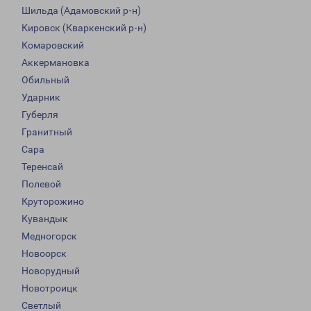
Шильда (Адамовский р-н)
Кировск (Кваркенский р-н)
Комаровский
Аккермановка
Обильный
Ударник
Губерля
Гранитный
Сара
Теренсай
Полевой
Круторожино
Кувандык
Медногорск
Новоорск
Новорудный
Новотроицк
Светлый