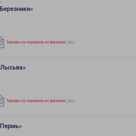
»
«Березники»
(xls)
Тарифы на перевозку из филиала
«Лысьва»
(xls)
Тарифы на перевозку из филиала
«Пермь»