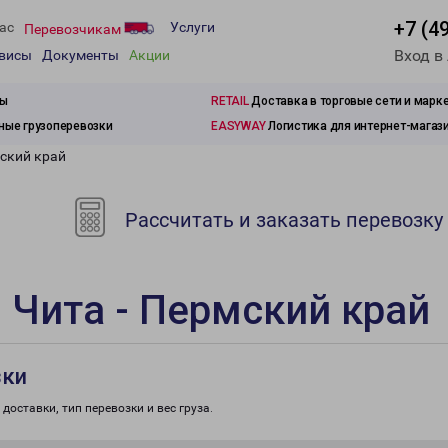
+7 (4
ас
Услуги
Перевозчикам
Вход в
рвисы
Документы
Акции
зы
RETAIL
Доставка в торговые сети и марк
ые грузоперевозки
EASYWAY
Логистика для интернет-магаз
мский край
Рассчитать и заказать перевозку
 Чита - Пермский край
зки
доставки, тип перевозки и вес груза.