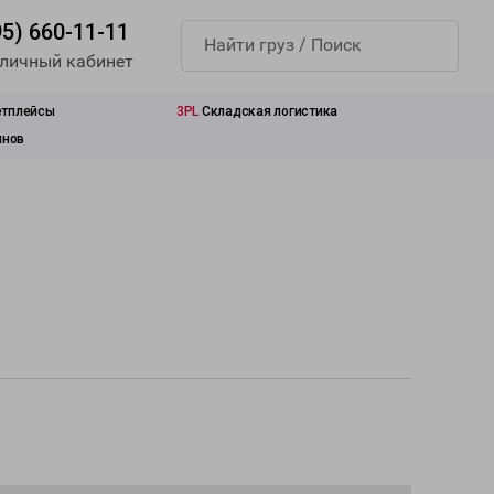
95) 660-11-11
 личный кабинет
етплейсы
3PL
Складская логистика
инов