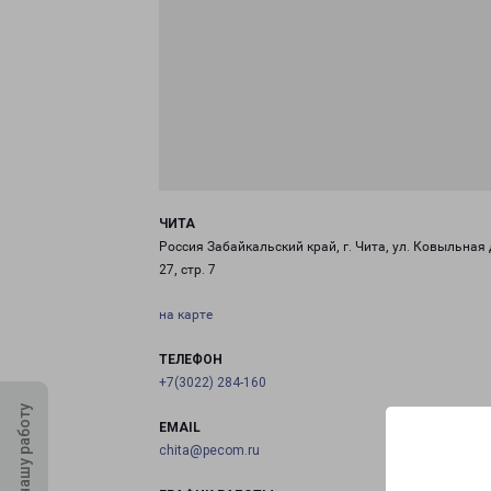
ЧИТА
Россия Забайкальский край, г. Чита, ул. Ковыльная 
27, стр. 7
на карте
ТЕЛЕФОН
+7(3022) 284-160
Оцените нашу работу
EMAIL
chita@pecom.ru