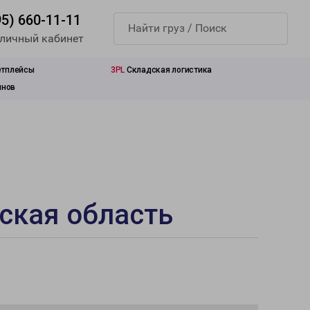
95) 660-11-11
 личный кабинет
етплейсы
3PL
Складская логистика
инов
ская область