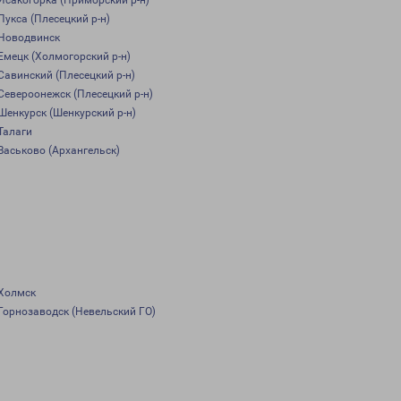
Исакогорка (Приморский р-н)
Пукса (Плесецкий р-н)
Новодвинск
Емецк (Холмогорский р-н)
Савинский (Плесецкий р-н)
Североонежск (Плесецкий р-н)
Шенкурск (Шенкурский р-н)
Талаги
Васьково (Архангельск)
Холмск
Горнозаводск (Невельский ГО)