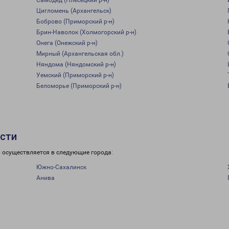
Самодед (Плесецкий р-н)
Цигломень (Архангельск)
Боброво (Приморский р-н)
Брин-Наволок (Холмогорский р-н)
Онега (Онежский р-н)
Мирный (Архангельская обл.)
Няндома (Няндомский р-н)
Уемский (Приморский р-н)
Беломорье (Приморский р-н)
асти
в осуществляется в следующие города:
Южно-Сахалинск
Анива