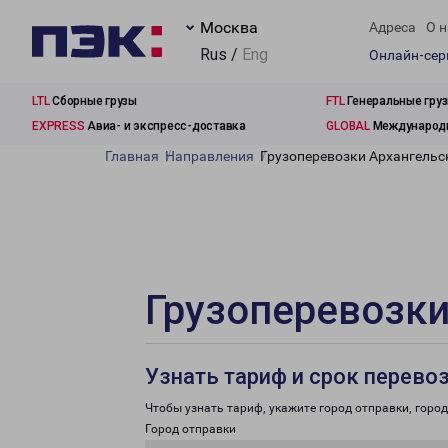
Москва
Адреса
О н
Rus /
Eng
Онлайн-се
LTL
Сборные грузы
FTL
Генеральные гру
EXPRESS
Авиа- и экспресс-доставка
GLOBAL
Международн
Главная
Направления
Грузоперевозки Архангельс
Грузоперевозки
Узнать тариф и срок перево
Чтобы узнать тариф, укажите город отправки, город 
Город отправки