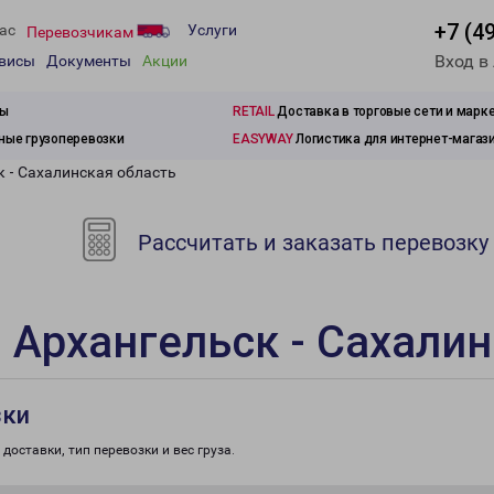
+7 (4
ас
Услуги
Перевозчикам
Вход в
рвисы
Документы
Акции
зы
RETAIL
Доставка в торговые сети и марк
ые грузоперевозки
EASYWAY
Логистика для интернет-магаз
к - Сахалинская область
Рассчитать и заказать перевозку
 Архангельск - Сахалин
зки
доставки, тип перевозки и вес груза.