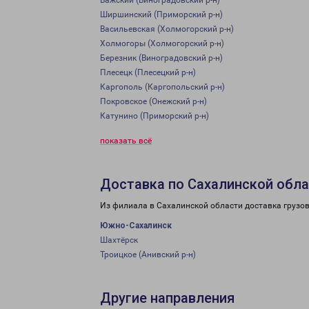
Важский (Виноградовский р-н)
Ширшинский (Приморский р-н)
Васильевская (Холмогорский р-н)
Холмогоры (Холмогорский р-н)
Березник (Виноградовский р-н)
Плесецк (Плесецкий р-н)
Каргополь (Каргопольский р-н)
Покровское (Онежский р-н)
Катунино (Приморский р-н)
показать всё
Доставка по Сахалинской обл
Из филиала в Сахалинской области доставка грузо
Южно-Сахалинск
Шахтёрск
Троицкое (Анивский р-н)
Другие направления