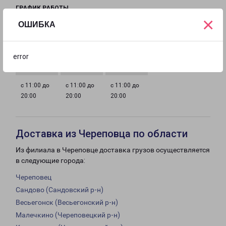
ГРАФИК РАБОТЫ
×
ОШИБКА
с 11:00 до
с 11:00 до
с 11:00 до
с 11:00 до
20:00
20:00
20:00
20:00
error
с 11:00 до
с 11:00 до
с 11:00 до
20:00
20:00
20:00
Доставка из Череповца по области
Из филиала в Череповце доставка грузов осуществляется
в следующие города:
Череповец
Сандово (Сандовский р-н)
Весьегонск (Весьегонский р-н)
Малечкино (Череповецкий р-н)