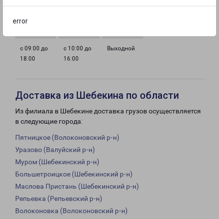
с 09:00 до
с 09:00 до
с 09:00 до
с 09:00 до
18:00
18:00
18:00
18:00
error
с 09:00 до
с 10:00 до
Выходной
18:00
16:00
Доставка из Шебекина по области
Из филиала в Шебекине доставка грузов осуществляется
в следующие города:
Пятницкое (Волоконовский р-н)
Уразово (Валуйский р-н)
Муром (Шебекинский р-н)
Большетроицкое (Шебекинский р-н)
Маслова Пристань (Шебекинский р-н)
Репьевка (Репьевский р-н)
Волоконовка (Волоконовский р-н)