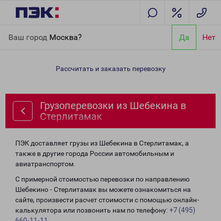
Главная
Направления
Грузоперевозки из Шебекина в
Ваш город
Москва?
Да
Нет
Стерлитамак
Рассчитать и заказать перевозку
Грузоперевозки из Шебекина в
Стерлитамак
ПЭК доставляет грузы из Шебекина в Стерлитамак, а
также в другие города России автомобильным и
авиатранспортом.
С примерной стоимостью перевозки по направлению
Шебекино - Стерлитамак вы можете ознакомиться на
сайте, произвести расчет стоимости с помощью онлайн-
калькулятора или позвонить нам по телефону:
+7 (495)
660-11-11
.