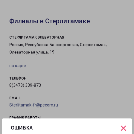
Филиалы в Стерлитамаке
СТЕРЛИТАМАК ЭЛЕВАТОРНАЯ
Россия, Республика Башкортостан, Стерлитамак,
Элеваторная улица, 19
на карте
ТЕЛЕФОН
8(3473) 339-873
EMAIL
Sterlitamak-fr@pecom.ru
ГРАФИК РАБОТЫ
×
ОШИБКА