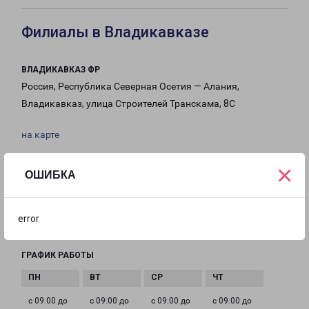
Филиалы в Владикавказе
ВЛАДИКАВКАЗ ФР
Россия, Республика Северная Осетия — Алания,
Владикавказ, улица Строителей Транскама, 8С
на карте
ТЕЛЕФОН
×
ОШИБКА
8(8672) 333-012
EMAIL
error
Vladikavkaz-fr@pecom.ru
ГРАФИК РАБОТЫ
с 09:00 до
с 09:00 до
с 09:00 до
с 09:00 до