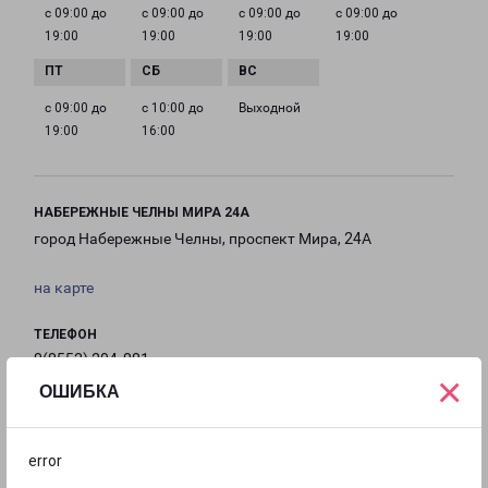
с 09:00 до
с 09:00 до
с 09:00 до
с 09:00 до
19:00
19:00
19:00
19:00
с 09:00 до
с 10:00 до
Выходной
19:00
16:00
НАБЕРЕЖНЫЕ ЧЕЛНЫ МИРА 24А
город Набережные Челны, проспект Мира, 24А
на карте
ТЕЛЕФОН
8(8552) 204-881
×
ОШИБКА
EMAIL
nch@pecom.ru
error
ГРАФИК РАБОТЫ