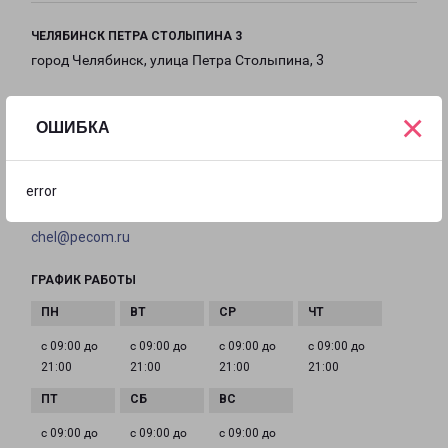
ЧЕЛЯБИНСК ПЕТРА СТОЛЫПИНА 3
город Челябинск, улица Петра Столыпина, 3
на карте
×
ОШИБКА
ТЕЛЕФОН
+7(351) 220-03-31
error
EMAIL
chel@pecom.ru
ГРАФИК РАБОТЫ
с 09:00 до
с 09:00 до
с 09:00 до
с 09:00 до
21:00
21:00
21:00
21:00
с 09:00 до
с 09:00 до
с 09:00 до