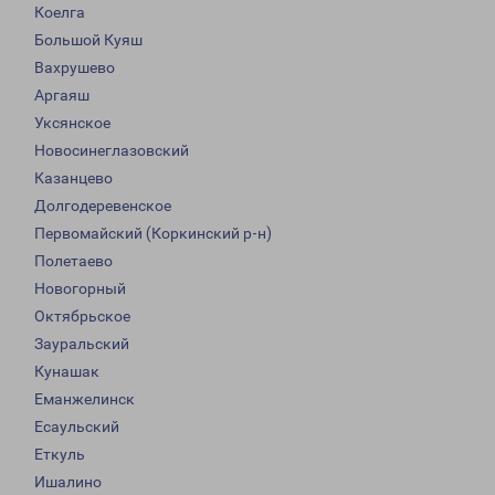
Коелга
Большой Куяш
Вахрушево
Аргаяш
Уксянское
Новосинеглазовский
Казанцево
Долгодеревенское
Первомайский (Коркинский р-н)
Полетаево
Новогорный
Октябрьское
Зауральский
Кунашак
Еманжелинск
Есаульский
Еткуль
Ишалино