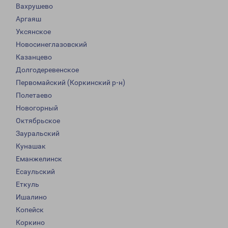
Вахрушево
Аргаяш
Уксянское
Новосинеглазовский
Казанцево
Долгодеревенское
Первомайский (Коркинский р-н)
Полетаево
Новогорный
Октябрьское
Зауральский
Кунашак
Еманжелинск
Есаульский
Еткуль
Ишалино
Копейск
Коркино