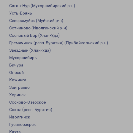
Саган-Нур (Мухоршибирский р-н)
Усть-Брянь
Северомуйск (Муйский р-н)
Сотниково (Иволгинский р-н)
Сосновый Бор (Улан-Удэ)
Гремячинск (респ. Бурятия) (Прибайкальский р-н)
Звездный (Улан-Удэ)
Мухоршибирь
Бичура
Онохой
Кижинга
Заиграево
Хоринск
Сосново-Озерское
Сокол (респ. Бурятия)
Иволгинск
Гусиноозерск
Кяхта