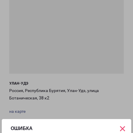
УЛАН-УДЭ
Россия, Республика Бурятия, Улан-Удэ, улица
Ботаническая, 38 к2
на карте
×
ТЕЛЕФОН
ОШИБКА
+7(3012) 204-161