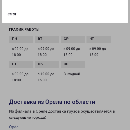
EMAIL
error
ulan-ude@pecom.ru
ГРАФИК РАБОТЫ
с 09:00 до
с 09:00 до
с 09:00 до
с 09:00 до
18:00
18:00
18:00
18:00
с 09:00 до
с 10:00 до
Выходной
18:00
16:00
Доставка из Орела по области
Из филиала в Ореле доставка грузов осуществляется в
следующие города:
Орёл