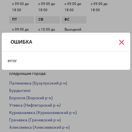
с 09:00 до
с 09:00 до
с 09:00 до
с 09:00 до
18:00
18:00
18:00
18:00
с 09:00 до
с 10:00 до
Выходной
18:00
16:00
×
ОШИБКА
Доставка из Бузулука по области
error
Из филиала в Бузулуке доставка грузов осуществляется в
следующие города:
Палимовка (Бузулукский р-н)
Бурдыгино
Борское (Борский р-н)
Утевка (Нефтегорский р-н)
Курманаевка (Курманаевский р-н)
Грачевка (Грачевский р-н)
Алексеевка (Алексеевский р-н)