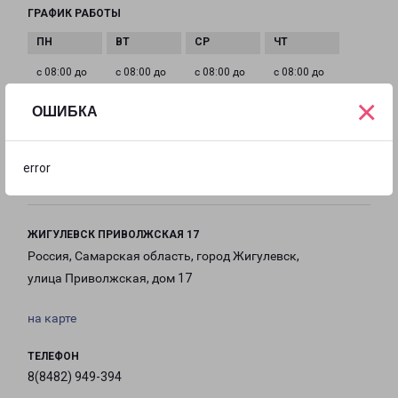
ГРАФИК РАБОТЫ
с 08:00 до
с 08:00 до
с 08:00 до
с 08:00 до
20:00
20:00
20:00
20:00
×
ОШИБКА
с 08:00 до
с 10:00 до
Выходной
error
20:00
16:00
ЖИГУЛЕВСК ПРИВОЛЖСКАЯ 17
Россия, Самарская область, город Жигулевск,
улица Приволжская, дом 17
на карте
ТЕЛЕФОН
8(8482) 949-394