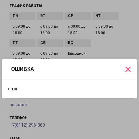
ГРАФИК РАБОТЫ
с 09:00 до
с 09:00 до
с 09:00 до
с 09:00 до
18:00
18:00
18:00
18:00
с 09:00 до
с 09:00 до
Выходной
18:00
12:00
×
ОШИБКА
ПСКОВ РОКОССОВСКОГО 16
error
Псков, улица Рокоссовского, 16
на карте
ТЕЛЕФОН
+7(8112) 296-369
EMAIL