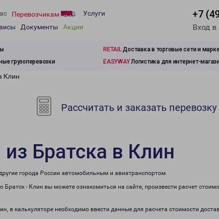
+7 (4
ас
Услуги
Перевозчикам
Вход в
рвисы
Документы
Акции
зы
RETAIL
Доставка в торговые сети и марк
ые грузоперевозки
EASYWAY
Логистика для интернет-магаз
в Клин
Рассчитать и заказать перевозку
 из Братска в Клин
в другие города России автомобильным и авиатранспортом.
 Братск - Клин вы можете ознакомиться на сайте, произвести расчет стоим
лин, в калькуляторе необходимо ввести данные для расчета стоимости доста