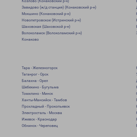
Козлово (Конаковский р-н)
Завидово (ж/д станция) (Конаковский р-н)
Мокшино (Конаковский р-н)
Новопетровское (Истринский р-н)
Шаховская (Шаховской р-н)
Волоколамск (Волоколамский р-н)
Конаково
Тара - Железногорск
Таганрог - Орск
Балахна - Орел
Шебекино - Бугульма
Томилино - Минск
Ханты-Мансийск - Тамбов
Прохладный - Прокопьевск
Электросталь - Москва
Ижевск - Краснодар
Обнинск - Череповец