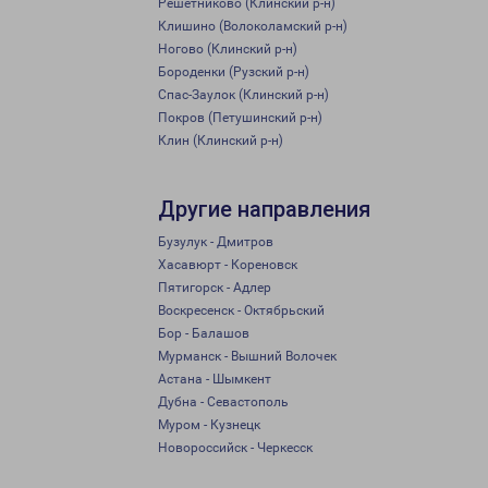
Решетниково (Клинский р-н)
Клишино (Волоколамский р-н)
Ногово (Клинский р-н)
Бороденки (Рузский р-н)
Спас-Заулок (Клинский р-н)
Покров (Петушинский р-н)
Клин (Клинский р-н)
Другие направления
Бузулук - Дмитров
Хасавюрт - Кореновск
Пятигорск - Адлер
Воскресенск - Октябрьский
Бор - Балашов
Мурманск - Вышний Волочек
Астана - Шымкент
Дубна - Севастополь
Муром - Кузнецк
Новороссийск - Черкесск