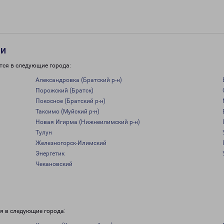
ти
тся в следующие города:
Александровка (Братский р-н)
Порожский (Братск)
Покосное (Братский р-н)
Таксимо (Муйский р-н)
Новая Игирма (Нижнеилимский р-н)
Тулун
Железногорск-Илимский
Энергетик
Чекановский
я в следующие города: