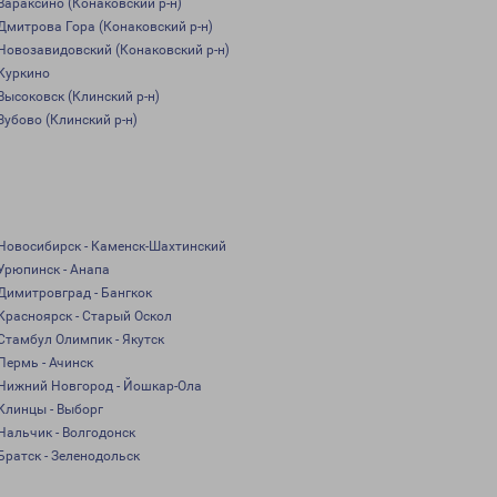
Вараксино (Конаковский р-н)
Дмитрова Гора (Конаковский р-н)
Новозавидовский (Конаковский р-н)
Куркино
Высоковск (Клинский р-н)
Зубово (Клинский р-н)
Новосибирск - Каменск-Шахтинский
Урюпинск - Анапа
Димитровград - Бангкок
Красноярск - Старый Оскол
Стамбул Олимпик - Якутск
Пермь - Ачинск
Нижний Новгород - Йошкар-Ола
Клинцы - Выборг
Нальчик - Волгодонск
Братск - Зеленодольск