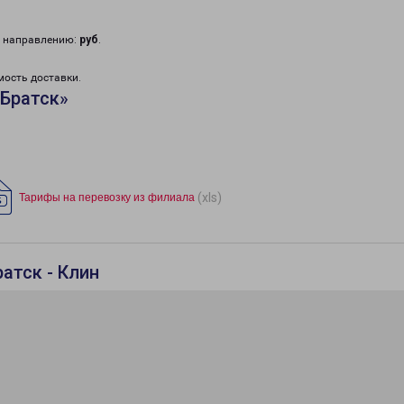
у направлению:
руб
.
мость доставки.
«Братск»
(xls)
Тарифы на перевозку из филиала
атск - Клин