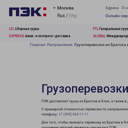
Москва
Адреса
О н
Rus /
Eng
Онлайн-се
LTL
Сборные грузы
FTL
Генеральные гру
EXPRESS
Авиа- и экспресс-доставка
GLOBAL
Международн
Главная
Направления
Грузоперевозки из Братска 
Грузоперевозки
ПЭК доставляет грузы из Братска в Клин, а также 
С примерной стоимостью перевозки по направлению
телефону:
+7 (495) 660-11-11
.
Для того, чтобы заказать перевозку из Братска в К
уточнения деталей свяжется специалист ПЭК.