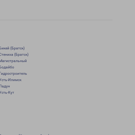
Бикей (Братск)
Стениха (Братск)
Магистральный
Бодайбо
Гидростроитель
Усть-Илимск
Падун
Усть-Кут