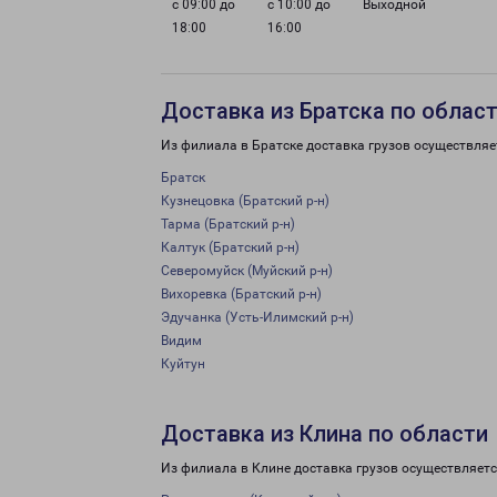
с 09:00 до
с 10:00 до
Выходной
18:00
16:00
Доставка из Братска по облас
Из филиала в Братске доставка грузов осуществляе
Братск
Кузнецовка (Братский р-н)
Тарма (Братский р-н)
Калтук (Братский р-н)
Северомуйск (Муйский р-н)
Вихоревка (Братский р-н)
Эдучанка (Усть-Илимский р-н)
Видим
Куйтун
Доставка из Клина по области
Из филиала в Клине доставка грузов осуществляетс