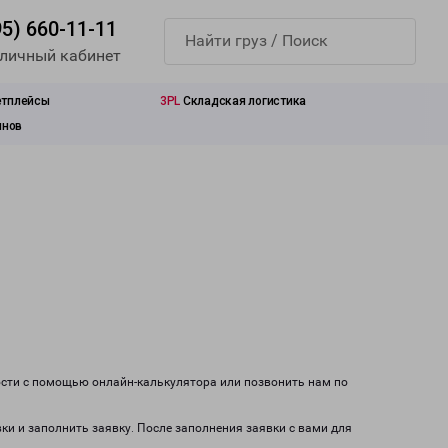
95) 660-11-11
 личный кабинет
етплейсы
3PL
Складская логистика
инов
ости с помощью онлайн-калькулятора или позвонить нам по
вки и заполнить заявку. После заполнения заявки с вами для