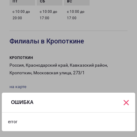
с 10:00 до
с 10:00 до
с 10:00 до
20:00
17:00
17:00
Филиалы в Кропоткине
КРОПОТКИН
Россия, Краснодарский край, Кавказский район,
Кропоткин, Московская улица, 273/1
на карте
×
ТЕЛЕФОН
ОШИБКА
8(861) 205-64-42
EMAIL
error
kropotkin@pecom.ru