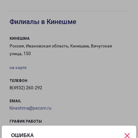
Филиалы в Кинешме
КИНЕШМА
Россия, Ивановская область, Кинешма, Вичугская
улица, 150
на карте
ТЕЛЕФОН
8(4932) 260-292
EMAIL
Kineshma@pecom.ru
ГРАФИК РАБОТЫ
×
ОШИБКА