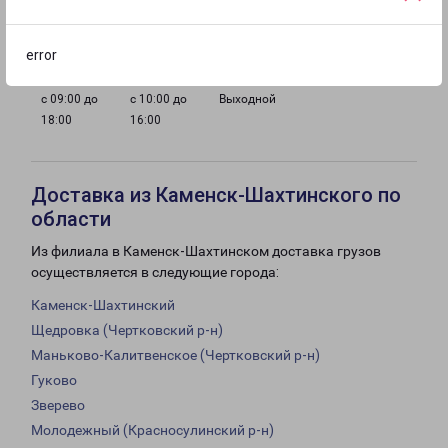
с 09:00 до
с 09:00 до
с 09:00 до
с 09:00 до
18:00
18:00
18:00
18:00
error
с 09:00 до
с 10:00 до
Выходной
18:00
16:00
Доставка из Каменск-Шахтинского по
области
Из филиала в Каменск-Шахтинском доставка грузов
осуществляется в следующие города:
Каменск-Шахтинский
Щедровка (Чертковский р-н)
Маньково-Калитвенское (Чертковский р-н)
Гуково
Зверево
Молодежный (Красносулинский р-н)