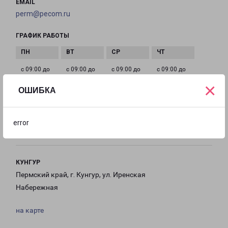
EMAIL
perm@pecom.ru
ГРАФИК РАБОТЫ
с 09:00 до
с 09:00 до
с 09:00 до
с 09:00 до
18:00
18:00
18:00
18:00
×
ОШИБКА
с 09:00 до
Выходной
Выходной
error
18:00
КУНГУР
Пермский край, г. Кунгур, ул. Иренская
Набережная
на карте