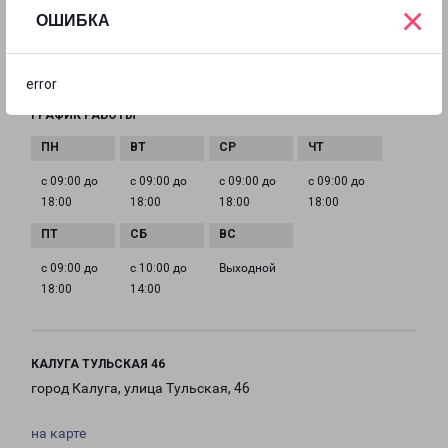
+7(484) 259-54-59
×
ОШИБКА
EMAIL
kozelsk-fr@pecom.ru
error
ГРАФИК РАБОТЫ
с 09:00 до
с 09:00 до
с 09:00 до
с 09:00 до
18:00
18:00
18:00
18:00
с 09:00 до
с 10:00 до
Выходной
18:00
14:00
КАЛУГА ТУЛЬСКАЯ 46
город Калуга, улица Тульская, 46
на карте