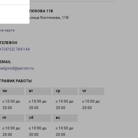
БЕЛГОРОД КОСТЮКОВА 11В
город Белгород, улица Костюкова, 11В
на карте
ТЕЛЕФОН
+7(4722) 784-144
EMAIL
belgorod@pecom.ru
ГРАФИК РАБОТЫ
с 10:00 до
с 10:00 до
с 10:00 до
с 10:00 до
20:00
20:00
20:00
20:00
с 10:00 до
с 10:00 до
с 10:00 до
20:00
20:00
20:00