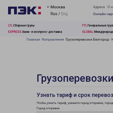
Москва
Адреса
О н
Rus /
Eng
Онлайн-се
LTL
Сборные грузы
FTL
Генеральные гру
EXPRESS
Авиа- и экспресс-доставка
GLOBAL
Международн
Главная
Направления
Грузоперевозки Белгород -
Грузоперевозки
Узнать тариф и срок перево
Чтобы узнать тариф, укажите город отправки, город 
Город отправки