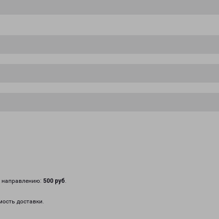
у направлению:
500 руб
.
мость доставки.