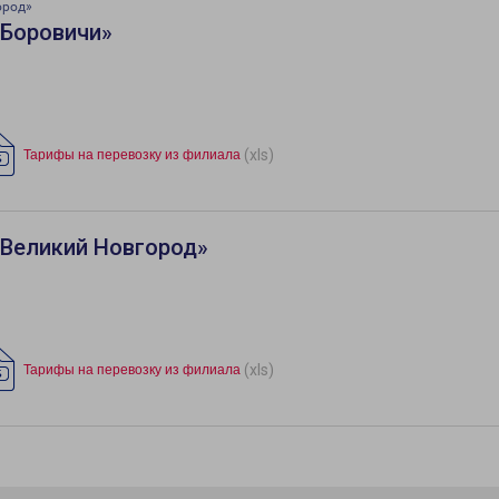
ород»
«Боровичи»
(xls)
Тарифы на перевозку из филиала
«Великий Новгород»
(xls)
Тарифы на перевозку из филиала