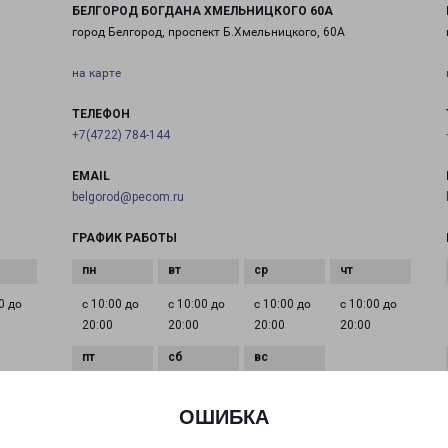
БЕЛГОРОД БОГДАНА ХМЕЛЬНИЦКОГО 60А
город Белгород, проспект Б.Хмельницкого, 60А
на карте
ТЕЛЕФОН
+7(4722) 784-144
EMAIL
belgorod@pecom.ru
ГРАФИК РАБОТЫ
0 до
с 10:00 до
с 10:00 до
с 10:00 до
с 10:00 до
20:00
20:00
20:00
20:00
с 10:00 до
с 10:00 до
с 10:00 до
20:00
20:00
20:00
ОШИБКА