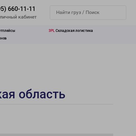
95) 660-11-11
 личный кабинет
етплейсы
3PL
Складская логистика
инов
кая область