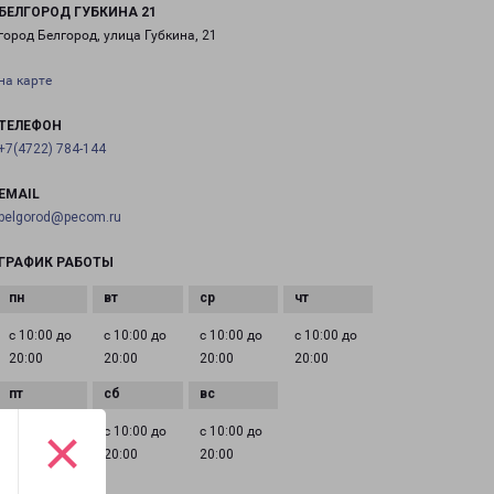
БЕЛГОРОД ГУБКИНА 21
город Белгород, улица Губкина, 21
на карте
ТЕЛЕФОН
+7(4722) 784-144
EMAIL
belgorod@pecom.ru
ГРАФИК РАБОТЫ
с 10:00 до
с 10:00 до
с 10:00 до
с 10:00 до
20:00
20:00
20:00
20:00
×
с 10:00 до
с 10:00 до
с 10:00 до
20:00
20:00
20:00