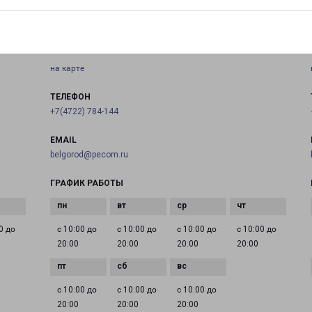
БЕЛГОРОД 5 АВГУСТА 31
город Белгород, улица 5 Августа, 31
на карте
ТЕЛЕФОН
+7(4722) 784-144
EMAIL
belgorod@pecom.ru
ГРАФИК РАБОТЫ
0 до
с 10:00 до
с 10:00 до
с 10:00 до
с 10:00 до
20:00
20:00
20:00
20:00
с 10:00 до
с 10:00 до
с 10:00 до
20:00
20:00
20:00