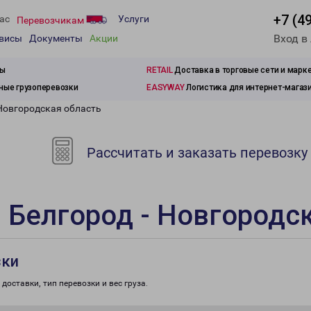
+7 (4
ас
Услуги
Перевозчикам
Вход в
рвисы
Документы
Акции
зы
RETAIL
Доставка в торговые сети и марк
ые грузоперевозки
EASYWAY
Логистика для интернет-магаз
 Новгородская область
Рассчитать и заказать перевозку
 Белгород - Новгородс
зки
доставки, тип перевозки и вес груза.