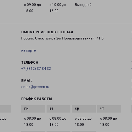
с 09:00 до
с 10:00 до
Выходной
18:00
16:00
ОМСК ПРОИЗВОДСТВЕННАЯ
Россия, Омск, улица 2-я Производственная, 41 Б
на карте
ТЕЛЕФОН
+7(3812) 37-84-32
EMAIL
omsk@pecom.ru
ГРАФИК РАБОТЫ
0 до
с 08:00 до
с 08:00 до
с 08:00 до
с 08:00 до
18:00
18:00
18:00
18:00