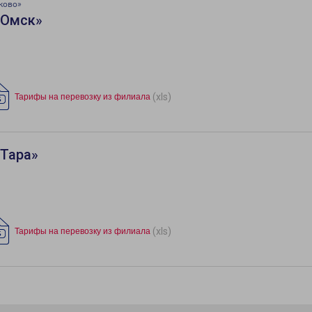
ково»
«Омск»
(xls)
Тарифы на перевозку из филиала
«Тара»
(xls)
Тарифы на перевозку из филиала