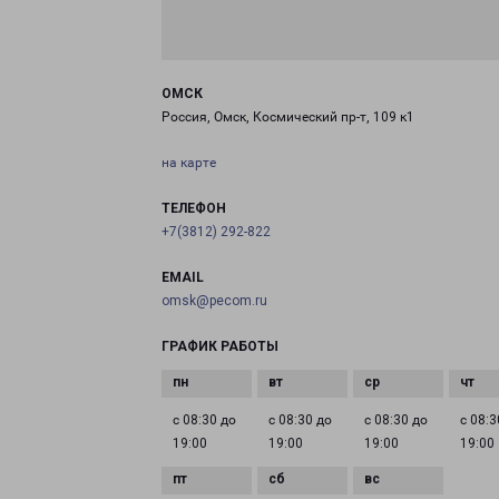
ОМСК
Россия, Омск, Космический пр-т, 109 к1
на карте
ТЕЛЕФОН
+7(3812) 292-822
EMAIL
omsk@pecom.ru
ГРАФИК РАБОТЫ
с 08:30 до
с 08:30 до
с 08:30 до
с 08:3
19:00
19:00
19:00
19:00