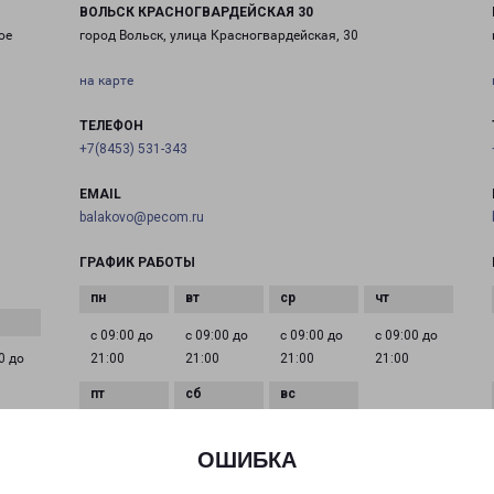
ВОЛЬСК КРАСНОГВАРДЕЙСКАЯ 30
ое
город Вольск, улица Красногвардейская, 30
на карте
ТЕЛЕФОН
+7(8453) 531-343
EMAIL
balakovo@pecom.ru
ГРАФИК РАБОТЫ
с 09:00 до
с 09:00 до
с 09:00 до
с 09:00 до
0 до
21:00
21:00
21:00
21:00
с 09:00 до
с 09:00 до
с 09:00 до
21:00
21:00
21:00
ОШИБКА