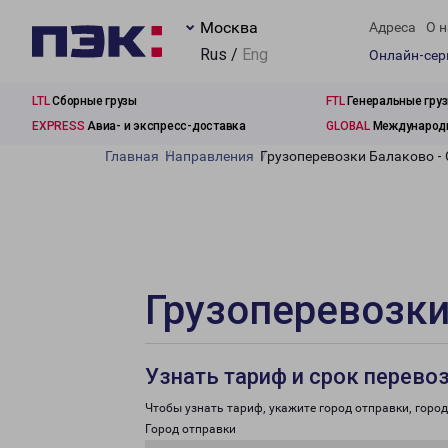
Москва
Адреса
О н
Rus /
Eng
Онлайн-се
LTL
Сборные грузы
FTL
Генеральные гру
EXPRESS
Авиа- и экспресс-доставка
GLOBAL
Международн
Главная
Направления
Грузоперевозки Балаково -
Грузоперевозки
Узнать тариф и срок перево
Чтобы узнать тариф, укажите город отправки, город 
Город отправки