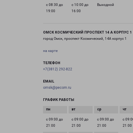
с 08:30 до
с 10:00 до
Выходной
19:00
16:00
ОМСК КОСМИЧЕСКИЙ ПРОСПЕКТ 14 А КОРПУС 1
город Омск, проспект Космический, 14А корпус 1
на карте
ТЕЛЕФОН
+7(3812) 292-822
EMAIL
omsk@pecom.ru
ГРАФИК РАБОТЫ
с 09:00 до
с 09:00 до
с 09:00 до
с 09:0
21:00
21:00
21:00
21:00