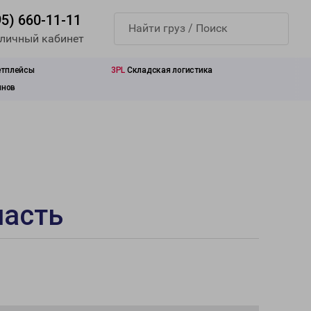
95) 660-11-11
 личный кабинет
етплейсы
3PL
Складская логистика
инов
ласть