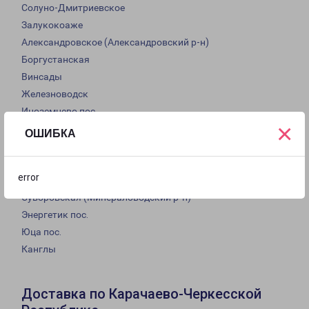
Солуно-Дмитриевское
Залукокоаже
Александровское (Александровский р-н)
Боргустанская
Винсады
Железноводск
Иноземцево пос
×
Лермонтов
ОШИБКА
Минеральные Воды
Новоблагодарное
error
Пятигорский
Суворовская (Минераловодский р-н)
Энергетик пос.
Юца пос.
Канглы
Доставка по Карачаево-Черкесской