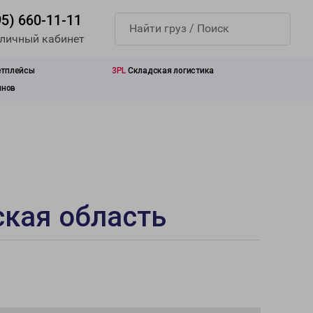
95) 660-11-11
 личный кабинет
етплейсы
3PL
Складская логистика
инов
ская область