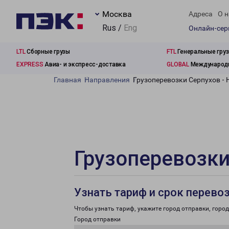
Москва
Адреса
О н
Rus /
Eng
Онлайн-се
LTL
Сборные грузы
FTL
Генеральные гру
EXPRESS
Авиа- и экспресс-доставка
GLOBAL
Международн
Главная
Направления
Грузоперевозки Серпухов -
Грузоперевозки
Узнать тариф и срок перево
Чтобы узнать тариф, укажите город отправки, город 
Город отправки