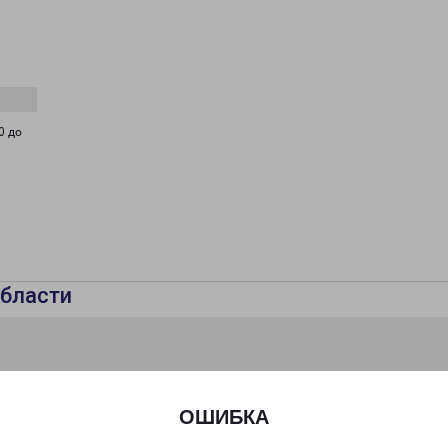
0 до
бласти
ОШИБКА