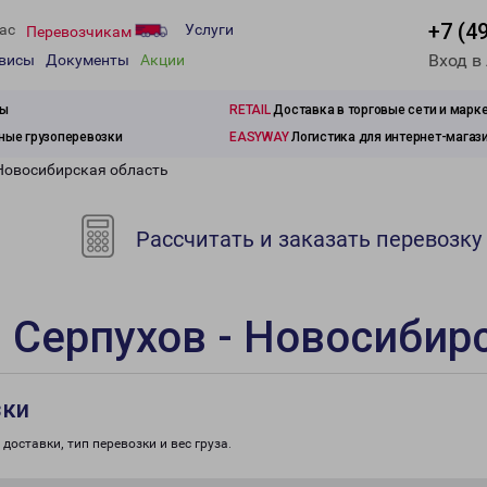
+7 (4
ас
Услуги
Перевозчикам
Вход в
рвисы
Документы
Акции
зы
RETAIL
Доставка в торговые сети и марк
ые грузоперевозки
EASYWAY
Логистика для интернет-магаз
 Новосибирская область
Рассчитать и заказать перевозку
 Серпухов - Новосибир
зки
доставки, тип перевозки и вес груза.