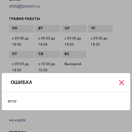
chita@pecom.ru
ГРАФИК РАБОТЫ
с 09:00 до
с 09:00 до
с 09:00 до
с 09:00 до
18:00
18:00
18:00
18:00
с 09:00 до
с 10:00 до
Выходной
18:00
16:00
×
ОШИБКА
КРАСНОКАМЕНСК
674673, Забайкальский край, г. Краснокаменск,
error
Индустриальный пр-д, промзона
на карте