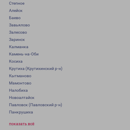
Степное
Алейск
Баево
Завьялово
Залесово
Заринск
Калманка
Камень-на-Оби
Косиха
Крутиха (Крутихинский р-н)
Кытманово
Мамонтово
Налобиха
Новоалтайск
Павловск (Павловский р-н)
Панкрушиха
показать всё