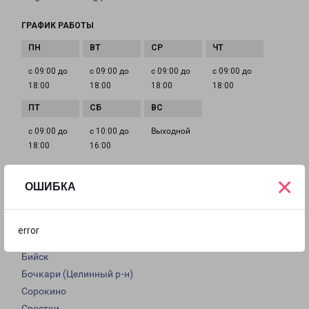
ГРАФИК РАБОТЫ
с 09:00 до
с 09:00 до
с 09:00 до
с 09:00 до
18:00
18:00
18:00
18:00
с 09:00 до
с 10:00 до
Выходной
18:00
16:00
×
ОШИБКА
Доставка из Бийска по области
Из филиала в Бийске доставка грузов осуществляется в
error
следующие города:
Бийск
Бочкари (Целинный р-н)
Сорокино
Сростки