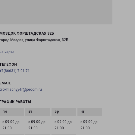
МОЗДОК ФОРШТАДСКАЯ 32Б
город Моздок, улица Форштадская, 32Б
на карте
ТЕЛЕФОН
+7(86631) 7-01-71
EMAIL
prokhladnyy-fr@pecom.ru
ГРАФИК РАБОТЫ
с 09:00 до
с 09:00 до
с 09:00 до
с 09:00 до
21:00
21:00
21:00
21:00