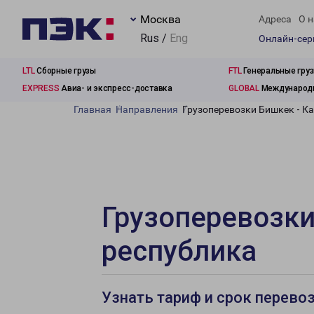
Москва
Адреса
О н
Rus /
Eng
Онлайн-се
LTL
Сборные грузы
FTL
Генеральные гру
EXPRESS
Авиа- и экспресс-доставка
GLOBAL
Международн
Главная
Направления
Грузоперевозки Бишкек - К
Грузоперевозки
республика
Узнать тариф и срок перево