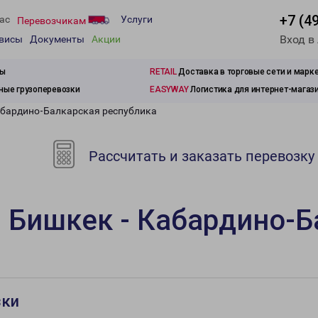
+7 (4
ас
Услуги
Перевозчикам
Вход в
рвисы
Документы
Акции
зы
RETAIL
Доставка в торговые сети и марк
ые грузоперевозки
EASYWAY
Логистика для интернет-магаз
абардино-Балкарская республика
Рассчитать и заказать перевозку
 Бишкек - Кабардино-Б
зки