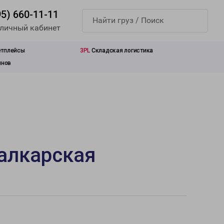
95) 660-11-11
 личный кабинет
етплейсы
3PL
Складская логистика
инов
алкарская