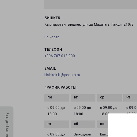
БИШКЕК
Кыргызстан, Бишкек, улица Махатмы Ганди, 210/3
на карте
ТЕЛЕФОН
+996-707-018-000
EMAIL
bishkek-fr@pecom.ru
ГРАФИК РАБОТЫ
с 09:00 до
с 09:00 до
с 09:00 до
с 09:0
18:00
18:00
18:00
18:00
Оцените нашу работу
с 09:00 до
Выходной
Выходной