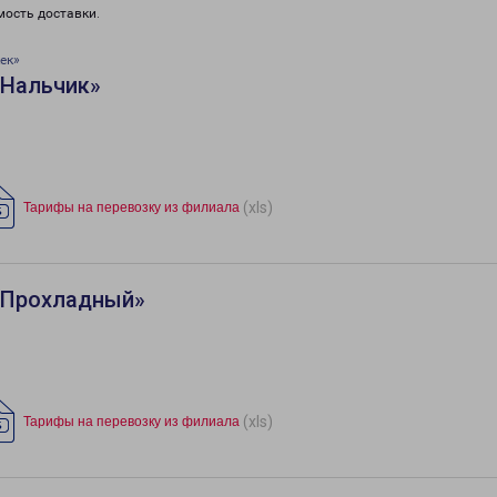
мость доставки.
ек»
«Нальчик»
(xls)
Тарифы на перевозку из филиала
«Прохладный»
(xls)
Тарифы на перевозку из филиала