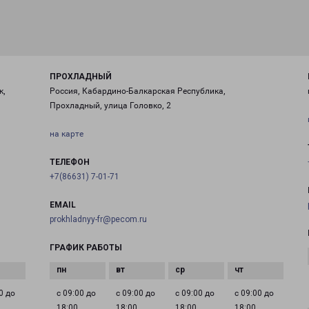
ПРОХЛАДНЫЙ
к,
Россия, Кабардино-Балкарская Республика,
Прохладный, улица Головко, 2
на карте
ТЕЛЕФОН
+7(86631) 7-01-71
EMAIL
prokhladnyy-fr@pecom.ru
ГРАФИК РАБОТЫ
0 до
с 09:00 до
с 09:00 до
с 09:00 до
с 09:00 до
18:00
18:00
18:00
18:00