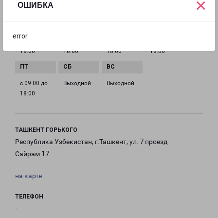
×
ОШИБКА
ГРАФИК РАБОТЫ
error
с 09:00 до
с 09:00 до
с 09:00 до
с 09:00 до
18:00
18:00
18:00
18:00
с 09:00 до
Выходной
Выходной
18:00
ТАШКЕНТ ГОРЬКОГО
Республика Узбекистан, г.Ташкент, ул. 7 проезд
Сайрам 17
на карте
ТЕЛЕФОН
-