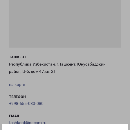
ТАШКЕНТ
Республика Узбекистан, г.Ташкент, Юнусабадский
район, Ц-5, дом 47,кв. 21.
на карте
ТЕЛЕФОН
+998-555-080-080
EMAIL
tashkent@pecom.ru