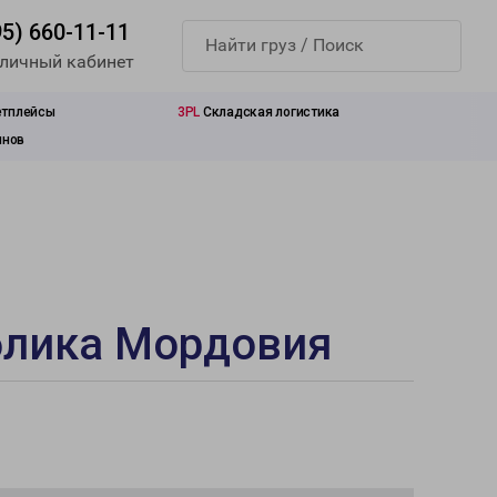
95) 660-11-11
 личный кабинет
етплейсы
3PL
Складская логистика
инов
блика Мордовия