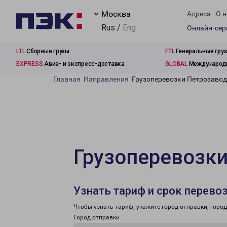
Москва
Адреса
О н
Rus /
Eng
Онлайн-се
LTL
Сборные грузы
FTL
Генеральные гру
EXPRESS
Авиа- и экспресс-доставка
GLOBAL
Международн
Главная
Направления
Грузоперевозки Петрозавод
Грузоперевозки
Узнать тариф и срок перево
Чтобы узнать тариф, укажите город отправки, город 
Город отправки