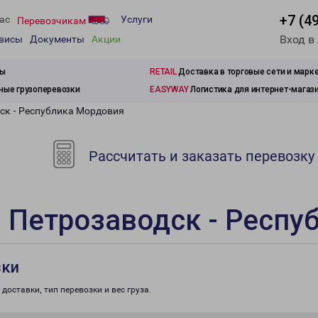
+7 (4
ас
Услуги
Перевозчикам
Вход в
рвисы
Документы
Акции
зы
RETAIL
Доставка в торговые сети и марк
ые грузоперевозки
EASYWAY
Логистика для интернет-магаз
ск - Республика Мордовия
Рассчитать и заказать перевозку
 Петрозаводск - Респу
зки
доставки, тип перевозки и вес груза.