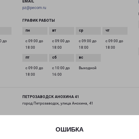
EMAIL
pz@pecom.ru
ГРАФИК РАБОТЫ
0 до
с 09:00 до
с 09:00 до
с 09:00 до
с 09:00 до
18:00
18:00
18:00
18:00
с 09:00 до
с 10:00 до
Выходной
18:00
16:00
ПЕТРОЗАВОДСК АНОХИНА 41
город Петрозаводск, улица Анохина, 41
на карте
ОШИБКА
ТЕЛЕФОН
+7(8142) 599-499