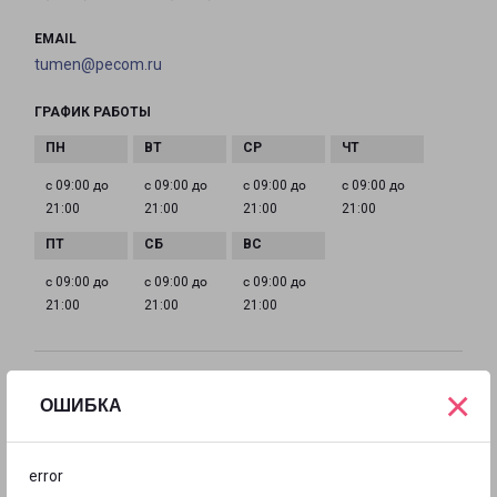
EMAIL
tumen@pecom.ru
ГРАФИК РАБОТЫ
с 09:00 до
с 09:00 до
с 09:00 до
с 09:00 до
21:00
21:00
21:00
21:00
с 09:00 до
с 09:00 до
с 09:00 до
21:00
21:00
21:00
ТАЛИЦА
×
ОШИБКА
Свердловская обл., Талицкий р-н, п. Троицкий, ул.
Нахимова, д. 2
error
на карте