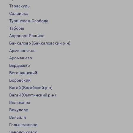
Тараскуль
Салаирка
Туринская-Слобода
Таборы
Аэропорт Рощино
Байкалово (Байкаловский р-н)
Армизонское
Аромашево
Бердюжье
Богандинский
Боровский
Вагай (Вагайский р-н)
Вагай (Омутинский р-н)
Велижаны
Викулово
Винзили
Голышманово
Заводоуковск