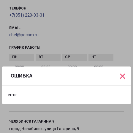
ТЕЛЕФОН
+7(351) 220-03-31
EMAIL
chel@pecom.ru
ГРАФИК РАБОТЫ
с 09:00 до
с 09:00 до
с 09:00 до
с 09:00 до
×
21:00
21:00
21:00
21:00
ОШИБКА
с 09:00 до
с 09:00 до
с 09:00 до
error
21:00
21:00
21:00
ЧЕЛЯБИНСК ГАГАРИНА 9
город Челябинск, улица Гагарина, 9