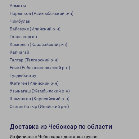
Алматы
Нарынкол (Райымбекский р-н)
Чимбулак
Байсерке (Илийский р-н)
Талдыкорган
Каскелен (Карасайский р-н)
Капчагай
Талгар (Талгарский р-н)
Есик (Енбекшиказахский р-н)
Туздыбастау
Жетиген (Илийский р-н)
Узынагаш (Жамбылский р-н)
Шамалган (Карасайский р-н)
Отеген батыр (Илийский р-н)
Доставка из Чебоксар по области
Из филиала в Чебоксарах доставка грузов