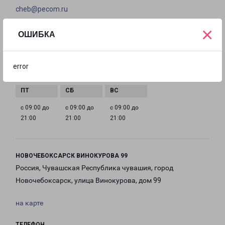
cheb@pecom.ru
×
ГРАФИК РАБОТЫ
ОШИБКА
с 09:00 до
с 09:00 до
с 09:00 до
с 09:00 до
error
21:00
21:00
21:00
21:00
с 09:00 до
с 09:00 до
с 09:00 до
21:00
21:00
21:00
НОВОЧЕБОКСАРСК ВИНОКУРОВА 99
Россия, Чувашская Республика чувашия, город
Новочебоксарск, улица Винокурова, дом 99
на карте
ТЕЛЕФОН