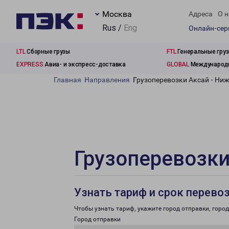
Москва
Адреса
О н
Rus /
Eng
Онлайн-се
LTL
Сборные грузы
FTL
Генеральные гру
EXPRESS
Авиа- и экспресс-доставка
GLOBAL
Международн
Главная
Направления
Грузоперевозки Аксай - Ни
Грузоперевозки
Узнать тариф и срок перево
Чтобы узнать тариф, укажите город отправки, город 
Город отправки