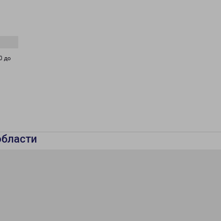
0 до
области