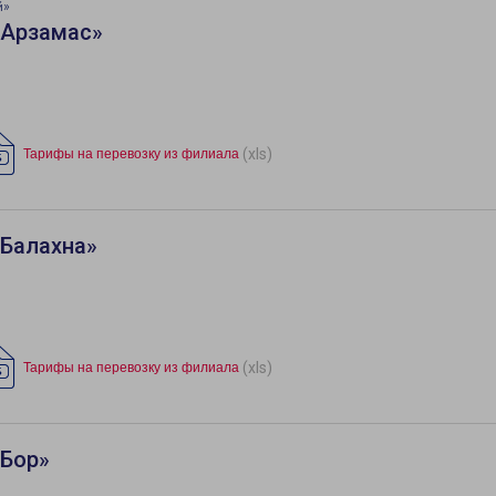
й»
«Арзамас»
(xls)
Тарифы на перевозку из филиала
«Балахна»
(xls)
Тарифы на перевозку из филиала
«Бор»