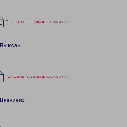
(xls)
Тарифы на перевозку из филиала
«Выкса»
(xls)
Тарифы на перевозку из филиала
«Вязники»