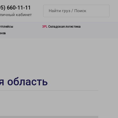
95) 660-11-11
 личный кабинет
етплейсы
3PL
Складская логистика
инов
я область