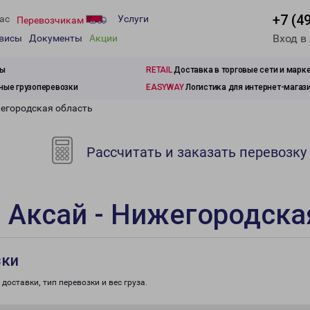
+7 (4
ас
Услуги
Перевозчикам
Вход в
рвисы
Документы
Акции
зы
RETAIL
Доставка в торговые сети и марк
ые грузоперевозки
EASYWAY
Логистика для интернет-магаз
жегородская область
Рассчитать и заказать перевозку
 Аксай - Нижегородска
зки
доставки, тип перевозки и вес груза.