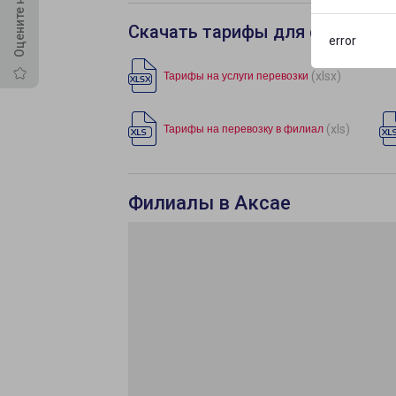
Скачать тарифы для филиала 
error
(xlsx)
Тарифы на услуги перевозки
(xls)
Тарифы на перевозку в филиал
Филиалы в Аксае