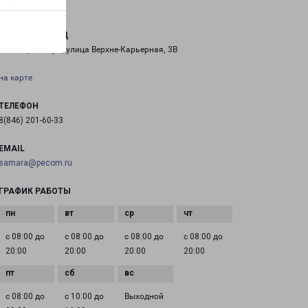
САМАРА ЗАПАД
Россия, Самара, улица Верхне-Карьерная, 3В
на карте
ТЕЛЕФОН
8(846) 201-60-33
EMAIL
samara@pecom.ru
ГРАФИК РАБОТЫ
с 08:00 до
с 08:00 до
с 08:00 до
с 08:00 до
20:00
20:00
20:00
20:00
с 08:00 до
с 10:00 до
Выходной