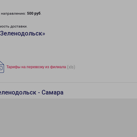
у направлению:
500 руб
.
мость доставки.
«Зеленодольск»
(xls)
Тарифы на перевозку из филиала
еленодольск - Самара