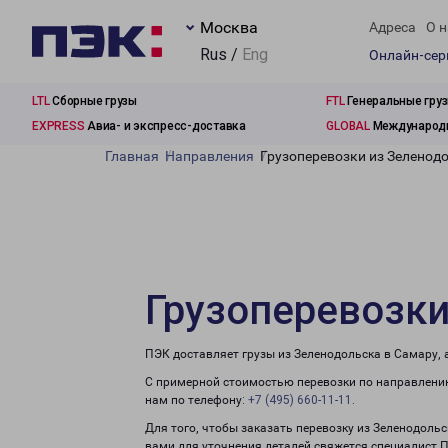
Москва
Адреса
О н
Rus /
Eng
Онлайн-се
LTL
Сборные грузы
FTL
Генеральные гру
EXPRESS
Авиа- и экспресс-доставка
GLOBAL
Международн
Главная
Направления
Грузоперевозки из Зеленод
Грузоперевозки
ПЭК доставляет грузы из Зеленодольска в Самару, 
С примерной стоимостью перевозки по направлению
нам по телефону:
+7 (495) 660-11-11
.
Для того, чтобы заказать перевозку из Зеленодоль
вами для уточнения деталей свяжется специалист 