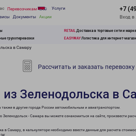
+7 (4
ас
Услуги
Перевозчикам
Вход в
рвисы
Документы
Акции
зы
RETAIL
Доставка в торговые сети и марк
ые грузоперевозки
EASYWAY
Логистика для интернет-магаз
ольска в Самару
Рассчитать и заказать перевозку
 из Зеленодольска в С
а также в другие города России автомобильным и авиатранспортом.
 Зеленодольск - Самара вы можете ознакомиться на сайте, произвести рас
ска в Самару, в калькуляторе необходимо ввести данные для расчета стоимос
ПЭК.