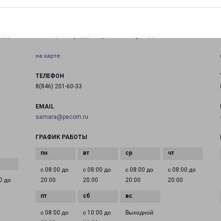
САМАРА ВОСТОК
, д.
Россия, Самара, Демократическая улица, 45Ак4
на карте
ТЕЛЕФОН
8(846) 201-60-33
EMAIL
samara@pecom.ru
ГРАФИК РАБОТЫ
с 08:00 до
с 08:00 до
с 08:00 до
с 08:00 до
0 до
20:00
20:00
20:00
20:00
с 08:00 до
с 10:00 до
Выходной