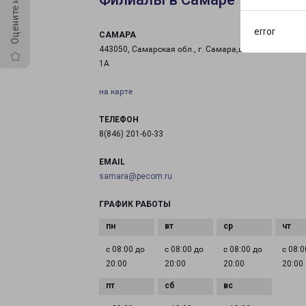
error
САМАРА
443050, Самарская обл., г. Самара,ш. Смышляевское
1А
на карте
ТЕЛЕФОН
8(846) 201-60-33
EMAIL
samara@pecom.ru
ГРАФИК РАБОТЫ
с 08:00 до
с 08:00 до
с 08:00 до
с 08:0
20:00
20:00
20:00
20:00