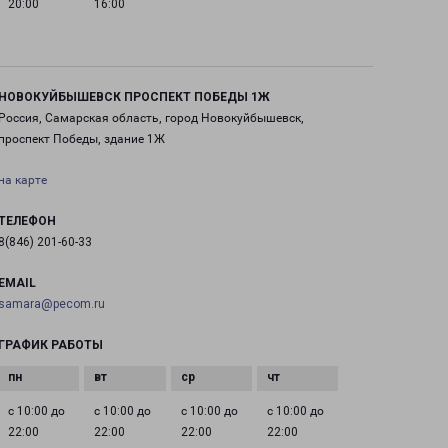
20:00
16:00
НОВОКУЙБЫШЕВСК ПРОСПЕКТ ПОБЕДЫ 1Ж
Россия, Самарская область, город Новокуйбышевск,
проспект Победы, здание 1Ж
на карте
ТЕЛЕФОН
8(846) 201-60-33
EMAIL
samara@pecom.ru
ГРАФИК РАБОТЫ
с 10:00 до
с 10:00 до
с 10:00 до
с 10:00 до
22:00
22:00
22:00
22:00