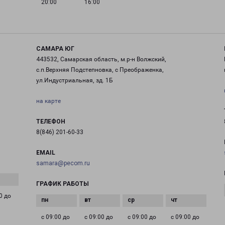
20:00
16:00
САМАРА ЮГ
443532, Самарская область, м.р-н Волжский,
с.п.Верхняя Подстепновка, с Преображенка,
ул.Индустриальная, зд. 1Б
на карте
ТЕЛЕФОН
8(846) 201-60-33
EMAIL
samara@pecom.ru
ГРАФИК РАБОТЫ
0 до
с 09:00 до
с 09:00 до
с 09:00 до
с 09:00 до