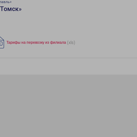
лавль»
«Томск»
(xls)
Тарифы на перевозку из филиала