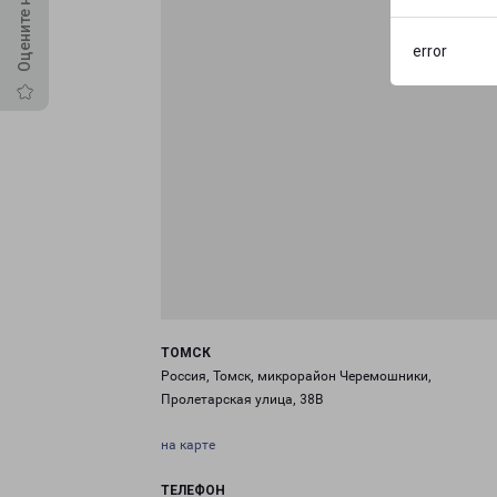
error
ТОМСК
Россия, Томск, микрорайон Черемошники,
Пролетарская улица, 38В
на карте
ТЕЛЕФОН