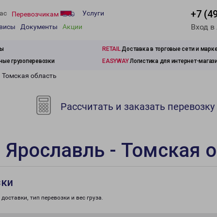
+7 (4
ас
Услуги
Перевозчикам
Вход в
рвисы
Документы
Акции
зы
RETAIL
Доставка в торговые сети и марк
ые грузоперевозки
EASYWAY
Логистика для интернет-магаз
- Томская область
Рассчитать и заказать перевозку
 Ярославль - Томская 
зки
доставки, тип перевозки и вес груза.