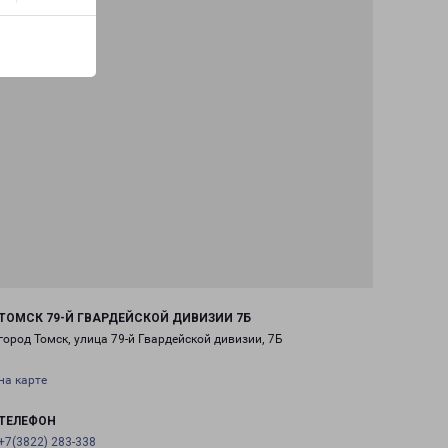
ТОМСК 79-Й ГВАРДЕЙСКОЙ ДИВИЗИИ 7Б
город Томск, улица 79-й Гвардейской дивизии, 7Б
на карте
ТЕЛЕФОН
+7(3822) 283-338