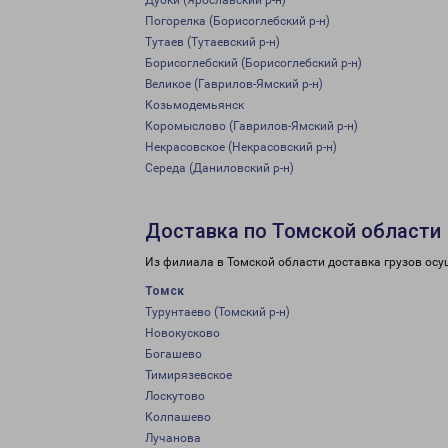
Дубки (Ярославский р-н)
Погорелка (Борисоглебский р-н)
Тутаев (Тутаевский р-н)
Борисоглебский (Борисоглебский р-н)
Великое (Гаврилов-Ямский р-н)
Козьмодемьянск
Коромыслово (Гаврилов-Ямский р-н)
Некрасовское (Некрасовский р-н)
Середа (Даниловский р-н)
Доставка по Томской области
Из филиала в Томской области доставка грузов осу
Томск
Турунтаево (Томский р-н)
Новокусково
Богашево
Тимирязевское
Лоскутово
Колпашево
Лучанова