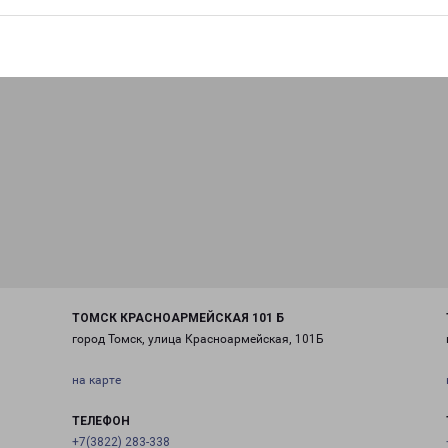
ТОМСК КРАСНОАРМЕЙСКАЯ 101 Б
город Томск, улица Красноармейская, 101Б
на карте
ТЕЛЕФОН
+7(3822) 283-338