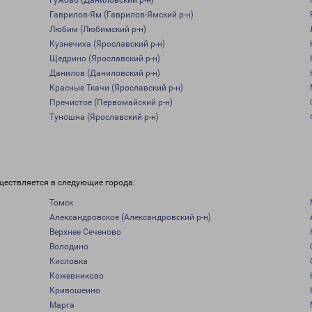
Гужово (Даниловский р-н)
Гаврилов-Ям (Гаврилов-Ямский р-н)
Любим (Любимский р-н)
Кузнечиха (Ярославский р-н)
Щедрино (Ярославский р-н)
Данилов (Даниловский р-н)
Красные Ткачи (Ярославский р-н)
Пречистое (Первомайский р-н)
Туношна (Ярославский р-н)
ществляется в следующие города:
Томск
Александровское (Александровский р-н)
Верхнее Сеченово
Володино
Кисловка
Кожевниково
Кривошеино
Марга