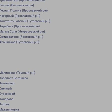
Красный Бор (Ярославский р-н)
Ростов (Ростовский р-н)
Лесная Поляна (Ярославский р-н)
Нагорный (Ярославский р-н)
Константиновский (Тутаевский р-н)
Карабиха (Ярославский р-н)
Малые Соли (Некрасовский р-н)
Семибратово (Ростовский р-н)
Фоминское (Тутаевский р-н)
Малиновка (Томский р-н)
Аэропорт Богашево
Кузовлево
Светлый
Стрежевой
Коларова
Курлек
Межениновка