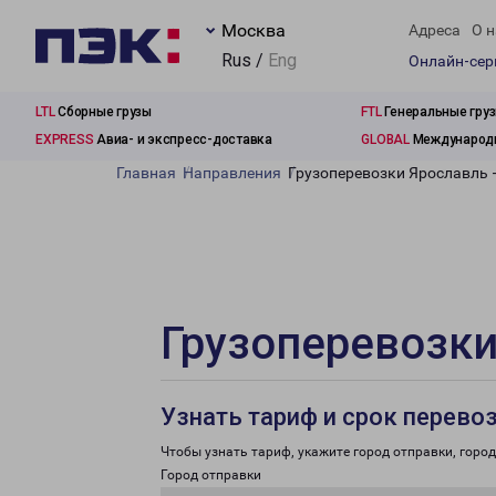
Москва
Адреса
О н
Rus /
Eng
Онлайн-се
LTL
Сборные грузы
FTL
Генеральные гру
EXPRESS
Авиа- и экспресс-доставка
GLOBAL
Международн
Главная
Направления
Грузоперевозки Ярославль 
Грузоперевозки
Узнать тариф и срок перево
Чтобы узнать тариф, укажите город отправки, город 
Город отправки