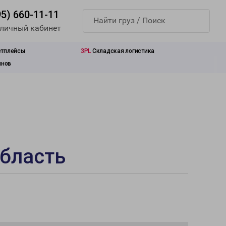
95) 660-11-11
 личный кабинет
етплейсы
3PL
Складская логистика
инов
область