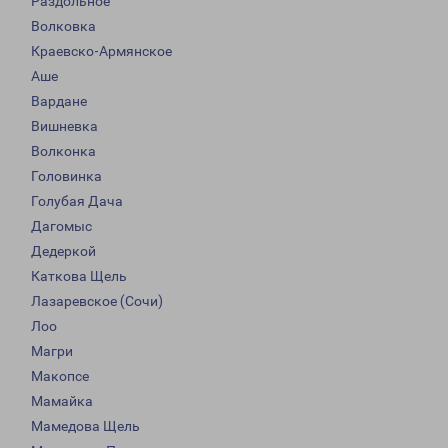
Раздольное
Волковка
Краевско-Армянское
Аше
Вардане
Вишневка
Волконка
Головинка
Голубая Дача
Дагомыс
Дедеркой
Каткова Щель
Лазаревское (Сочи)
Лоо
Магри
Макопсе
Мамайка
Мамедова Щель