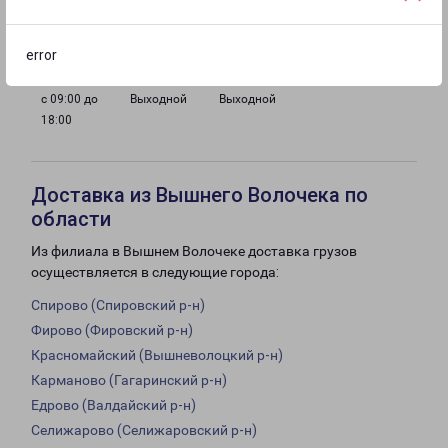
с 09:00 до
с 09:00 до
с 09:00 до
с 09:00 до
18:00
18:00
18:00
18:00
error
с 09:00 до
Выходной
Выходной
18:00
Доставка из Вышнего Волочека по
области
Из филиала в Вышнем Волочеке доставка грузов
осуществляется в следующие города:
Спирово (Спировский р-н)
Фирово (Фировский р-н)
Красномайский (Вышневолоцкий р-н)
Карманово (Гагаринский р-н)
Едрово (Валдайский р-н)
Селижарово (Селижаровский р-н)