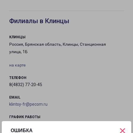
Филиалы в Клинцы
КЛИНЦЫ
Россия, Брянская область, Клинцы, Станционная
улица, 1Б
на карте
ТЕЛЕФОН
8(4832) 77-20-45
EMAIL
klintsy-fr@pecom.ru
ГРАФИК РАБОТЫ
×
ОШИБКА