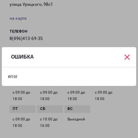
улица Урицкого, 98с1
на карте
ТЕЛЕФОН
8(496)413-69-35
EMAIL
×
ОШИБКА
oz-fr@pecom.ru
ГРАФИК РАБОТЫ
error
с 09:00 до
с 09:00 до
с 09:00 до
с 09:00 до
18:00
18:00
18:00
18:00
с 09:00 до
с 10:00 до
Выходной
18:00
16:00