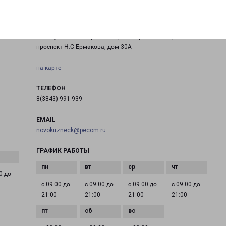
НОВОКУЗНЕЦК ПРОСПЕКТ Н.С.ЕРМАКОВА 30А
Россия, Кемеровская область - Кузбасс область, город
Новокузнецк, Центральный район, район Центральный,
проспект Н.С.Ермакова, дом 30А
на карте
ТЕЛЕФОН
8(3843) 991-939
EMAIL
novokuzneck@pecom.ru
ГРАФИК РАБОТЫ
0 до
с 09:00 до
с 09:00 до
с 09:00 до
с 09:00 до
21:00
21:00
21:00
21:00