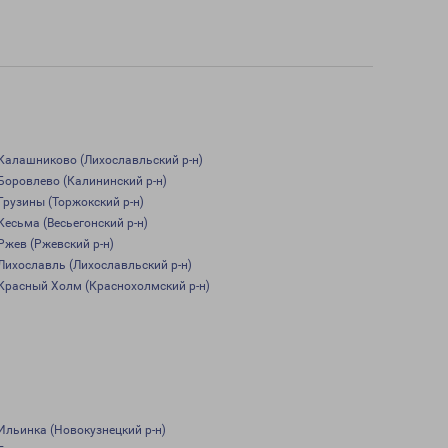
Калашниково (Лихославльский р-н)
Боровлево (Калининский р-н)
Грузины (Торжокский р-н)
Кесьма (Весьегонский р-н)
Ржев (Ржевский р-н)
Лихославль (Лихославльский р-н)
Красный Холм (Краснохолмский р-н)
Ильинка (Новокузнецкий р-н)