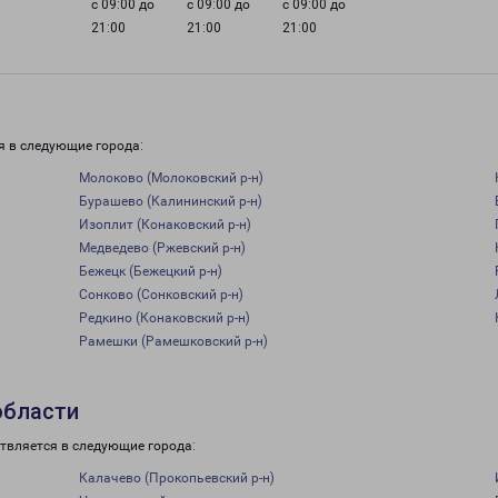
с 09:00 до
с 09:00 до
с 09:00 до
21:00
21:00
21:00
я в следующие города:
Молоково (Молоковский р-н)
Бурашево (Калининский р-н)
Изоплит (Конаковский р-н)
Медведево (Ржевский р-н)
Бежецк (Бежецкий р-н)
Сонково (Сонковский р-н)
Редкино (Конаковский р-н)
Рамешки (Рамешковский р-н)
области
твляется в следующие города:
Калачево (Прокопьевский р-н)