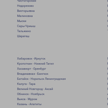
Чистогорский
Недорезово
Викторьевка
Малиновка
Мыски
Сары-Чумыш
Тальжино
Шерегеш
Хабаровск - Иркутск
Кропоткин - Нижний Тагил
Хасавюрт - Оренбург
Владикавказ - Бангкок
Батайск - Норильск Ленинградская
Калуга - Тара
Великий Новгород - Аксай
Обнинск - Ноябрьск
Выкса - Муром
Казань - Апатиты