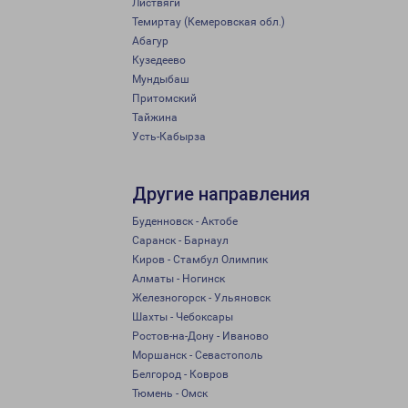
Листвяги
Темиртау (Кемеровская обл.)
Абагур
Кузедеево
Мундыбаш
Притомский
Тайжина
Усть-Кабырза
Другие направления
Буденновск - Актобе
Саранск - Барнаул
Киров - Стамбул Олимпик
Алматы - Ногинск
Железногорск - Ульяновск
Шахты - Чебоксары
Ростов-на-Дону - Иваново
Моршанск - Севастополь
Белгород - Ковров
Тюмень - Омск