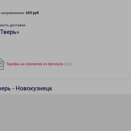
у направлению:
650 руб
.
мость доставки.
«Тверь»
(xls)
Тарифы на перевозку из филиала
верь - Новокузнецк