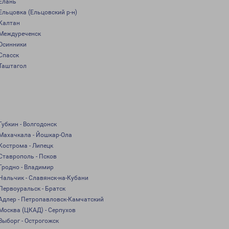
Елань
Ельцовка (Ельцовский р-н)
Калтан
Междуреченск
Осинники
Спасск
Таштагол
Губкин - Волгодонск
Махачкала - Йошкар-Ола
Кострома - Липецк
Ставрополь - Псков
Гродно - Владимир
Нальчик - Славянск-на-Кубани
Первоуральск - Братск
Адлер - Петропавловск-Камчатский
Москва (ЦКАД) - Серпухов
Выборг - Острогожск