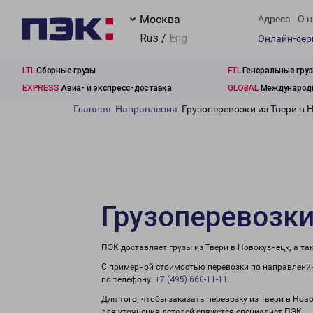
Москва
Адреса
О н
Rus /
Eng
Онлайн-се
LTL
Сборные грузы
FTL
Генеральные гру
EXPRESS
Авиа- и экспресс-доставка
GLOBAL
Международн
Главная
Направления
Грузоперевозки из Твери в 
Грузоперевозки
ПЭК доставляет грузы из Твери в Новокузнецк, а т
С примерной стоимостью перевозки по направлению
по телефону:
+7 (495) 660-11-11
.
Для того, чтобы заказать перевозку из Твери в Нов
для уточнения деталей свяжется специалист ПЭК.