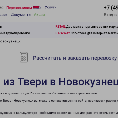
+7 (4
ас
Услуги
Перевозчикам
Вход в
рвисы
Документы
Акции
зы
RETAIL
Доставка в торговые сети и марк
ые грузоперевозки
EASYWAY
Логистика для интернет-магаз
Новокузнецк
Рассчитать и заказать перевозку
 из Твери в Новокузне
акже в другие города России автомобильным и авиатранспортом.
 Тверь - Новокузнецк вы можете ознакомиться на сайте, произвести расчет
окузнецк, в калькуляторе необходимо ввести данные для расчета стоимости 