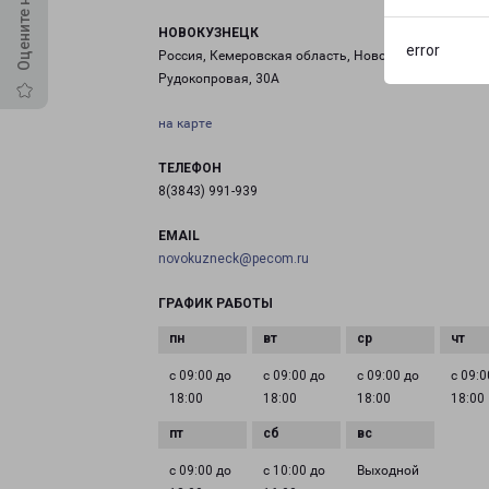
НОВОКУЗНЕЦК
error
Россия, Кемеровская область, Новокузнецк, улица
Рудокопровая, 30А
на карте
ТЕЛЕФОН
8(3843) 991-939
EMAIL
novokuzneck@pecom.ru
ГРАФИК РАБОТЫ
с 09:00 до
с 09:00 до
с 09:00 до
с 09:0
18:00
18:00
18:00
18:00
с 09:00 до
с 10:00 до
Выходной