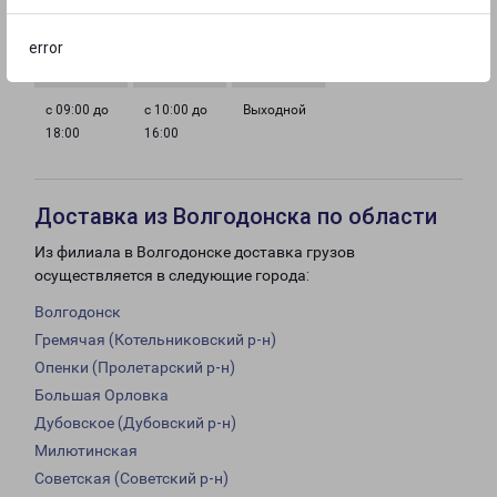
с 09:00 до
с 09:00 до
с 09:00 до
с 09:00 до
18:00
18:00
18:00
18:00
error
с 09:00 до
с 10:00 до
Выходной
18:00
16:00
Доставка из Волгодонска по области
Из филиала в Волгодонске доставка грузов
осуществляется в следующие города:
Волгодонск
Гремячая (Котельниковский р-н)
Опенки (Пролетарский р-н)
Большая Орловка
Дубовское (Дубовский р-н)
Милютинская
Советская (Советский р-н)