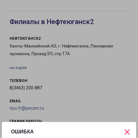
Филиалы в Нефтеюганск2
НЕФТЕЮГАНСК2
Ханты-Мансийский АО, г. Нефтеюганск, Пионерная
промзона, Проезд 5П, стр.17А
на карте
ТЕЛЕФОН
8(3463) 200-887
EMAIL
nyu-fr@pecom.ru
ГРАФИК РАБОТЫ
×
ОШИБКА