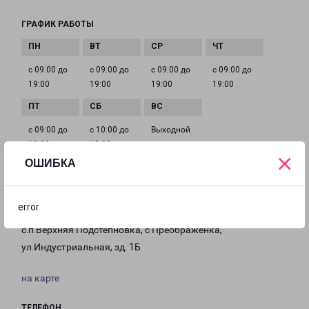
ГРАФИК РАБОТЫ
с 09:00 до
с 09:00 до
с 09:00 до
с 09:00 до
19:00
19:00
19:00
19:00
с 09:00 до
с 10:00 до
Выходной
19:00
18:00
×
ОШИБКА
САМАРА ЮГ
error
443532, Самарская область, м.р-н Волжский,
с.п.Верхняя Подстепновка, с Преображенка,
ул.Индустриальная, зд. 1Б
на карте
ТЕЛЕФОН